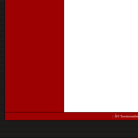
:: Â©
Suomussalm