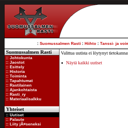
:
Suomussalmen Rasti
:
Hiihto
:
Tanssi- ja voi
Suomussalmen Rasti
Valittua uutista ei löytynyt tietokann
:: Johtokunta
:: Jaostot
Näytä kaikki uutiset
:: Esittely
:: Historia
:: Toiminta
:: Tapahtumat
:: Rastilainen
:: Ajankohtaista
:: Rasti_ry
:: Materiaalisalkku
Yhteiset
:: Uutiset
:: Palaute
:: Liity jÃ¤seneksi