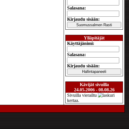
Salasana:
Kirjaudu sisään:
Ylläpitäjät
Käyttäjänimi:
Salasana:
Kirjaudu sisään:
Kävijät sivuilla
24.05.2006 - 08.08.26
Sivuilla vierailtu
kertaa.