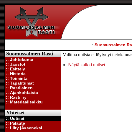
:
Suomussalmen Ra
Suomussalmen Rasti
Valittua uutista ei löytynyt tietokann
:: Johtokunta
:: Jaostot
Näytä kaikki uutiset
:: Esittely
:: Historia
:: Toiminta
:: Tapahtumat
:: Rastilainen
:: Ajankohtaista
:: Rasti_ry
:: Materiaalisalkku
Yhteiset
:: Uutiset
:: Palaute
:: Liity jÃ¤seneksi