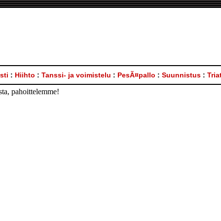
sti
:
Hiihto
:
Tanssi- ja voimistelu
:
PesÃ¤pallo
:
Suunnistus
:
Tria
asta, pahoittelemme!