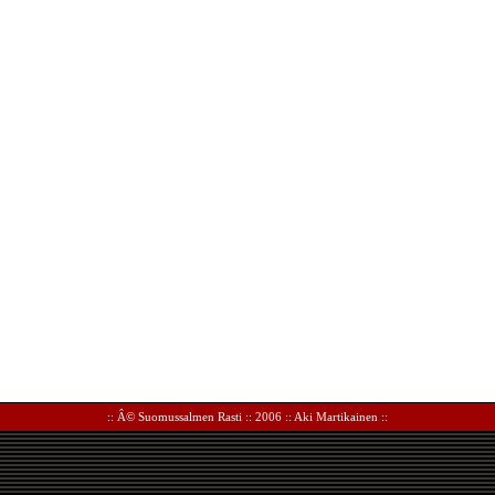
:: Â©
Suomussalmen Rasti
:: 2006 ::
Aki Martikainen
::