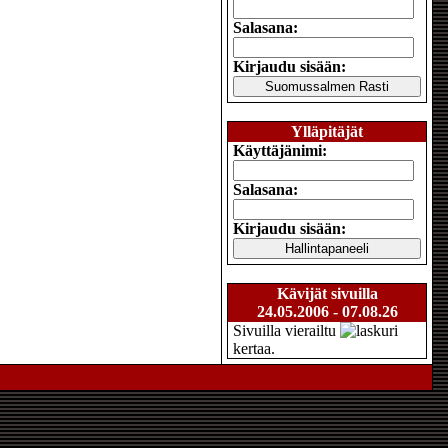
Salasana:
Kirjaudu sisään:
Ylläpitäjät
Käyttäjänimi:
Salasana:
Kirjaudu sisään:
Kävijät sivuilla
24.05.2006 - 07.08.26
Sivuilla vierailtu
kertaa.