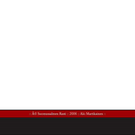
:: Â©
Suomussalmen Rasti
:: 2006 ::
Aki Martikainen
::