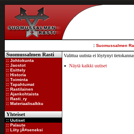
:
Suomussalmen Ra
Suomussalmen Rasti
Valittua uutista ei löytynyt tietokann
:: Johtokunta
:: Jaostot
Näytä kaikki uutiset
:: Esittely
:: Historia
:: Toiminta
:: Tapahtumat
:: Rastilainen
:: Ajankohtaista
:: Rasti_ry
:: Materiaalisalkku
Yhteiset
:: Uutiset
:: Palaute
:: Liity jÃ¤seneksi