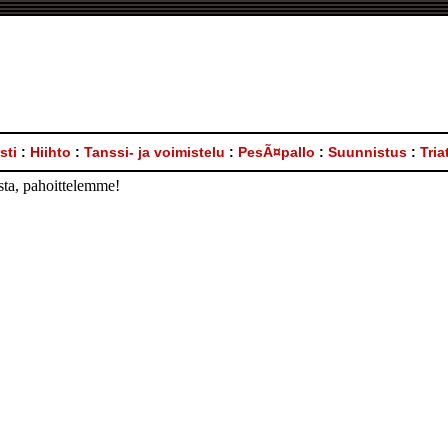
sti
:
Hiihto
:
Tanssi- ja voimistelu
:
PesÃ¤pallo
:
Suunnistus
:
Tria
asta, pahoittelemme!