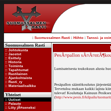
:
Suomussalmen Rasti
:
Hiihto
:
Tanssi- ja voi
Suomussalmen Rasti
:: Johtokunta
:: Jaostot
PesÃ¤pallon sÃ¤Ã¤ntÃ¶koul
:: Esittely
:: Historia
:: Toiminta
Lumisateisesta toukokuun alusta huo
:: Tapahtumat
:: Rastilainen
:: Ajankohtaista
:: Rasti_ry
Pesäpallon sääntökoulutus järjestetää
:: Materiaalisalkku
Tervetuloa mukaan kaikki lajista ki
tulevat! Kouluttaja Kainuun Pesikses
Yhteiset
(
http://www.pesis.fi/kilpailu/tuomarit
:: Uutiset
:: Palaute
:: Liity jÃ¤seneksi