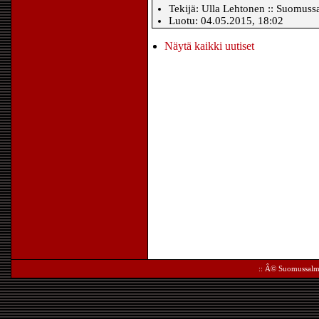
Tekijä: Ulla Lehtonen :: Suomussa
Luotu: 04.05.2015, 18:02
Näytä kaikki uutiset
:: Â©
Suomussalm