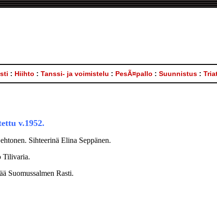
sti
:
Hiihto
:
Tanssi- ja voimistelu
:
PesÃ¤pallo
:
Suunnistus
:
Tria
ettu v.1952.
Lehtonen. Sihteerinä Elina Seppänen.
 Tilivaria.
ää Suomussalmen Rasti.