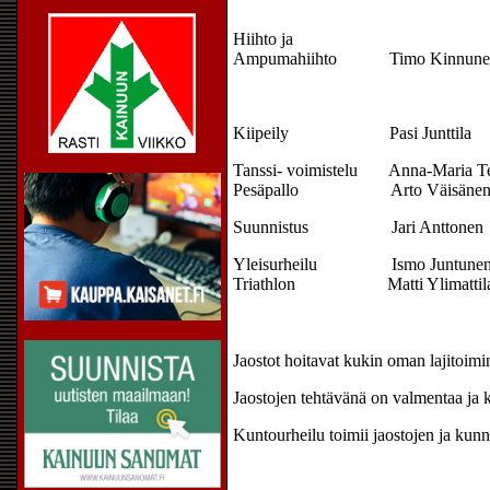
Hiihto ja
Ampumahiihto Timo Kinnune
Kiipeily Pasi Junttila
Tanssi- voimistelu Anna-Maria Te
Pesäpallo Arto Väisäne
Suunnistus Jari Anttonen
Yleisurheilu Ismo Juntune
Triathlon Matti Ylimattil
Jaostot hoitavat kukin oman lajitoimi
Jaostojen tehtävänä on valmentaa ja ko
Kuntourheilu toimii jaostojen ja kunn