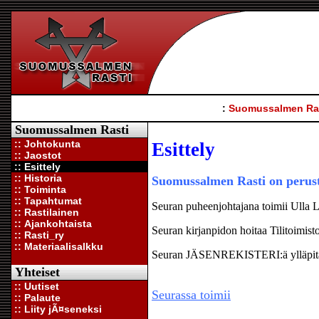
:
Suomussalmen Ra
Suomussalmen Rasti
:: Johtokunta
Esittely
:: Jaostot
:: Esittely
:: Historia
Suomussalmen Rasti on perust
:: Toiminta
:: Tapahtumat
Seuran puheenjohtajana toimii Ulla 
:: Rastilainen
:: Ajankohtaista
Seuran kirjanpidon hoitaa Tilitoimisto
:: Rasti_ry
:: Materiaalisalkku
Seuran JÄSENREKISTERI:ä ylläpit
Yhteiset
:: Uutiset
Seurassa toimii
:: Palaute
:: Liity jÃ¤seneksi