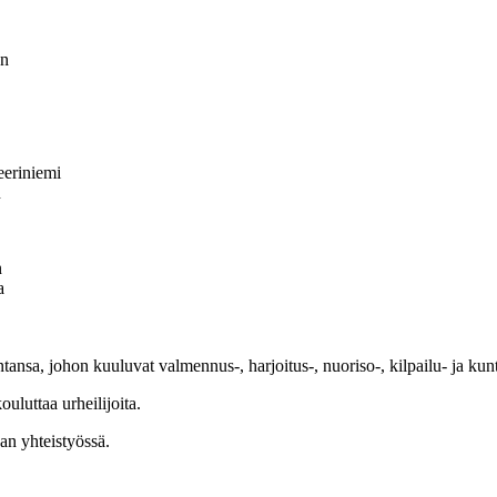
n
eriniemi
n
n
a
ntansa, johon kuuluvat valmennus-, harjoitus-, nuoriso-, kilpailu- ja kun
uluttaa urheilijoita.
an yhteistyössä.