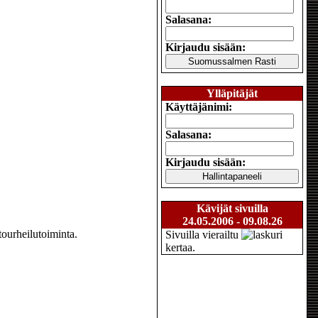
Salasana:
Kirjaudu sisään:
Ylläpitäjät
Käyttäjänimi:
Salasana:
Kirjaudu sisään:
Kävijät sivuilla
24.05.2006 - 09.08.26
tourheilutoiminta.
Sivuilla vierailtu
kertaa.