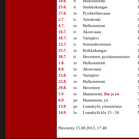
18.6.
ti
Hulkonniemi
25.6.
ti
Saukkokangas
27.6.
to
Pyykkölänvaara
2.7.
ti
Aittokoski
4.7.
to
Hulkonniemi
16.7.
ti
Akonvaara
18.7.
to
Varisjärvi
23.7.
ti
Seitenahveninen
25.7.
to
Kelkkakangas
30.7.
ti
Haverinen, pyöräsuunnistus
1.8.
to
Hulkonniemi
8.8.
to
Akonvaara
15.8.
to
Varisjärvi
22.8.
to
Hulkonniemi
29.8.
to
Haverinen
5.9.
to
Haaraniemi,
ilta
ja
yö
6.9.
pe
Haaraniemi, yö
13.9.
pe
Lomakylä, yösunnistus
14.9.
la
Lomakylä klo 15 - 16
Päivitetty 15.09.2013, 17:48.