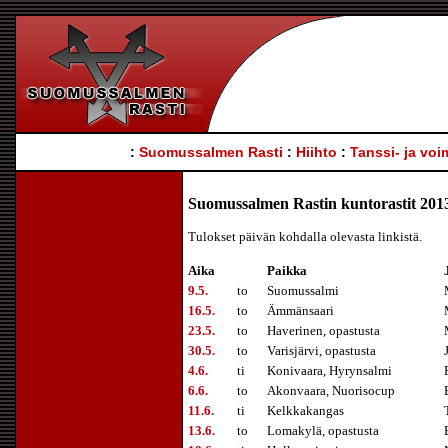
:
Suomussalmen Rasti
:
Hiihto
:
Tanssi- ja voi
Suomussalmen Rastin kuntorastit 201
Tulokset päivän kohdalla olevasta linkistä.
Aika
Paikka
9.5.
to
Suomussalmi
16.5.
to
Ämmänsaari
23.5.
to
Haverinen, opastusta
30.5.
to
Varisjärvi, opastusta
4.6.
ti
Konivaara, Hyrynsalmi
6.6.
to
Akonvaara
, Nuorisocup
11.6.
ti
Kelkkakangas
13.6.
to
Lomakylä, opastusta