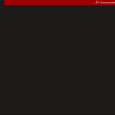
:: Â©
Suomussalm