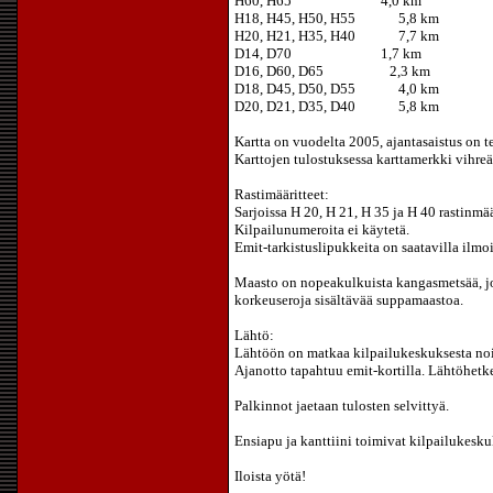
H60, H65 4,0 km
H18, H45, H50, H55 5,8 km
H20, H21, H35, H40 7,7 km
D14, D70 1,7 km
D16, D60, D65 2,3 km
D18, D45, D50, D55 4,0 km
D20, D21, D35, D40 5,8 km
Kartta on vuodelta 2005, ajantasaistus on t
Karttojen tulostuksessa karttamerkki vihreä 
Rastimääritteet:
Sarjoissa H 20, H 21, H 35 ja H 40 rastinmäär
Kilpailunumeroita ei käytetä.
Emit-tarkistuslipukkeita on saatavilla ilmo
Maasto on nopeakulkuista kangasmetsää, jot
korkeuseroja sisältävää suppamaastoa.
Lähtö:
Lähtöön on matkaa kilpailukeskuksesta noin
Ajanotto tapahtuu emit-kortilla. Lähtöhetke
Palkinnot jaetaan tulosten selvittyä.
Ensiapu ja kanttiini toimivat kilpailukesku
Iloista yötä!