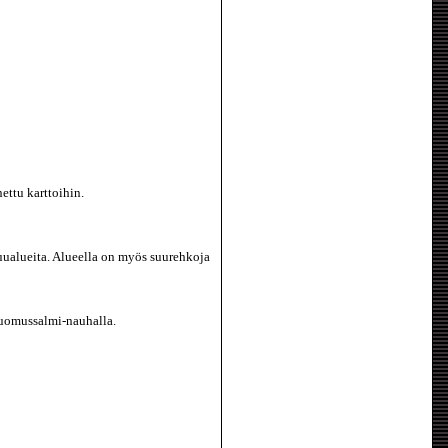
nettu karttoihin.
kuualueita. Alueella on myös suurehkoja
 Suomussalmi-nauhalla.