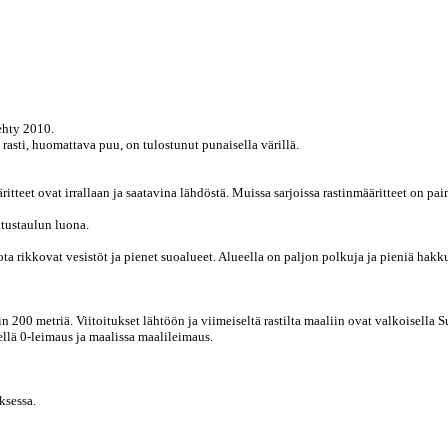
ehty 2010.
rasti, huomattava puu, on tulostunut punaisella värillä.
itteet ovat irrallaan ja saatavina lähdöstä. Muissa sarjoissa rastinmääritteet on pai
itustaulun luona.
a rikkovat vesistöt ja pienet suoalueet. Alueella on paljon polkuja ja pieniä hak
 200 metriä. Viitoitukset lähtöön ja viimeiseltä rastilta maaliin ovat valkoisella
llä 0-leimaus ja maalissa maalileimaus.
ksessa.