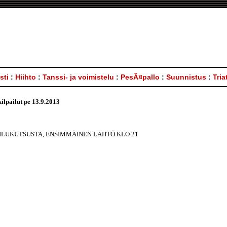
sti
:
Hiihto
:
Tanssi- ja voimistelu
:
PesÃ¤pallo
:
Suunnistus
:
Tria
lpailut pe 13.9.2013
PAILUKUTSUSTA, ENSIMMÄINEN LÄHTÖ KLO 21