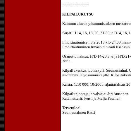
=============
KILPAILUKUTSU
Kainuun alueen yösuunnistuksen mestaruusk
Sarjat: H 14, 16, 18, 20, 21-80 ja D14, 16, 
Ilmoittautumiset: 8.9.2013 klo 24.00 menn
Ilmoittautuminen Irmaan ei vaadi lisenssin
Osanottomaksut: H/D 14-20 8 € ja H/D 21-8
2863.
Kilpailukeskus: Lomakylä, Suomussalmi. Opa
nuoremmille yösuunnistajille. Kilpailukesku
Kartta: 1:10 000, 10/2005, ajantasaistus 2
Kilpailunjohtaja ja valvoja: Jari Anttonen
Ratamestarit: Pertti ja Maija Pasanen
Tervetuloa!
Suomussalmen Rasti