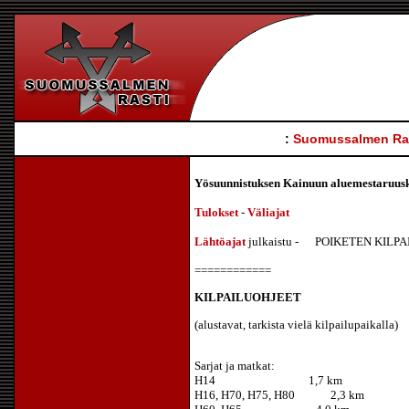
:
Suomussalmen Ra
Yösuunnistuksen Kainuun aluemestaruuski
Tulokset
-
Väliajat
Lähtöajat
julkaistu - POIKETEN KIL
============
KILPAILUOHJEET
(alustavat, tarkista vielä kilpailupaikalla)
Sarjat ja matkat:
H14 1,7 km
H16, H70, H75, H80 2,3 km