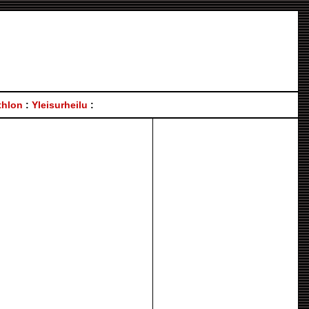
thlon
:
Yleisurheilu
: