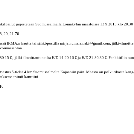
ilpailut järjestetään Suomussalmella Lomakylän maastoissa 13.9.2013 klo 20.30 
18, 20, 21-70
essä IRMA:n kautta tai sähköpostilla mirja.humalamaki@gmail.com, jälki-ilmoitta
 voimassaoloa.
0 15 €, jälki-ilmoittautuneilta H/D 14-20 16 € ja H/D 21-80 30 €. Pankkitilin 
stus 5-tieltä 4 km Suomussalmelta Kajaaniin päin. Maasto on polkurikasta kangasm
ksessa toimii kanttiini.
010