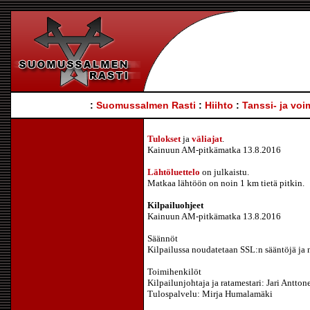
:
Suomussalmen Rasti
:
Hiihto
:
Tanssi- ja voi
Tulokset
ja
väliajat
.
Kainuun AM-pitkämatka 13.8.2016
Lähtöluettelo
on julkaistu.
Matkaa lähtöön on noin 1 km tietä pitkin.
Kilpailuohjeet
Kainuun AM-pitkämatka 13.8.2016
Säännöt
Kilpailussa noudatetaan SSL:n sääntöjä ja nä
Toimihenkilöt
Kilpailunjohtaja ja ratamestari: Jari Antt
Tulospalvelu: Mirja Humalamäki