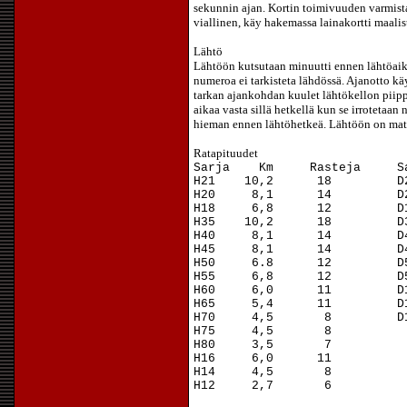
sekunnin ajan. Kortin toimivuuden varmista
viallinen, käy hakemassa lainakortti maalis
Lähtö
Lähtöön kutsutaan minuutti ennen lähtöaikaa
numeroa ei tarkisteta lähdössä. Ajanotto kä
tarkan ajankohdan kuulet lähtökellon piipp
aikaa vasta sillä hetkellä kun se irrotetaan
hieman ennen lähtöhetkeä. Lähtöön on mat
Ratapituudet
Sarja Km Rasteja S
H21 10,2 18 
H20 8,1 14 D
H18 6,8 12 D
H35 10,2 18 
H40 8,1 14 D
H45 8,1 14 D
H50 6.8 12 D
H55 6,8 12 D
H60 6,0 11 D
H65 5,4 11 
H70 4,5 8 D
H75 4,
H80 3,
H16 6,0
H14 4,
H12 2,