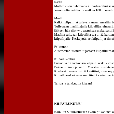
Rastit
Mallirasti on nähtävänä kilpailukeskuksess
Viimeiseltä rastilta on matkaa 180 m maalin,
Maali
Kaikki kilpailijat tulevat samaan maaliin.
Tullessaan maalilinjalle kilpailija leimaa 
jälkeen hän siirtyy opastuksen mukaisesti E
Maaliin tultuaan kilpailija saa pitää kartta
kilpailijalle. Keskeyttäneet kilpailijat ilmo
Palkinnot
Aluemestaruus mitalit jaetaan kilpailukesku
Kilpailukeskus
Ensiapua on saatavissa kilpailukeskuksessa
Pukeutuminen ja WC:t: Maasto-olosuhteis
Kisakeskuksessa toimii kanttiini, jossa myy
Kilpailukeskuksessa on jätteitä varten kerä
Taitoa ja tarkkuutta kisaan!
KILPAILUKUTSU
Kainuun Suunnistuksen avoin pitkän matka