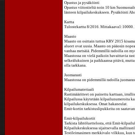
Opastus ja pysäköinti
Opastus viitostieltä noin 10 km Suomussal
länteen kilpailukeskukseen. Pysäköinti Aho
Kartta
Tulostekartta 8/2016. Mittakaava1:10000. 
Maasto
Maasto on osittain tuttua KRV 2015 kisamaa
alueet ovat uusia. Maasto on pääosin nopea
vanhaa metsäiä. Pidemmillä radoilla on myös
Maastossa on vielä paikoin havaittavia rasti
selkeälukuinen ja paikkaansa pitävä, mutta
olla tarkkana.
Juomarasti
Maastossa on pidemmillä radoilla juomarasti
Kilpailumateriaali
Rastimääritteet on painettu karttaan, irrallisi
Kilpailussa käytetään kilpailunumeroita kai
kilpailukeskuksessa. Omat hakaneulat.
Emit-kortin tarkistuslipukkeita on saatavan
Emit-kilpailukortit
Tarkista lähtöluettelosta, että Emit-kilpail
Kilpailukeskuksessa sijaitsevalla mallirast
Testileimasimen merkkivalo vilkkuu, kun 