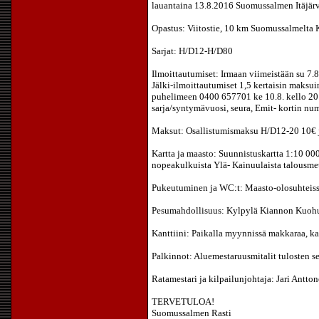
lauantaina 13.8.2016 Suomussalmen Itäjärv
Opastus: Viitostie, 10 km Suomussalmelta
Sarjat: H/D12-H/D80
Ilmoittautumiset: Irmaan viimeistään su 7.
Jälki-ilmoittautumiset 1,5 kertaisin maksu
puhelimeen 0400 657701 ke 10.8. kello 20 
sarja/syntymävuosi, seura, Emit- kortin nu
Maksut: Osallistumismaksu H/D12-20 10€
Kartta ja maasto: Suunnistuskartta 1:10 00
nopeakulkuista Ylä- Kainuulaista talousmet
Pukeutuminen ja WC:t: Maasto-olosuhteiss
Pesumahdollisuus: Kylpylä Kiannon Kuohut
Kanttiini: Paikalla myynnissä makkaraa, ka
Palkinnot: Aluemestaruusmitalit tulosten se
Ratamestari ja kilpailunjohtaja: Jari Antto
TERVETULOA!
Suomussalmen Rasti