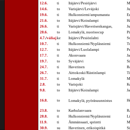
12.6.
ti
Itäjärvi/Pesiöjärvi
M
14.6.
to
Varisjärvi/Leväjoki
J
19.6.
ti
Hulkonniemi/ampumarata
E
21.6.
to
Itäjärvi/Koiralampi
H
26.6.
ti
Varisjärvi/Haverisenkangas,
Ju
28.6.
to
Lomakylä, nuorisocup
P
4.7.
/
väliaj
ke
Itäjärvi/Pesiönlahti
S
10.7.
ti
Hulkonniemi/Nypläsniemi
T
12.7.
to
Itäjärvi/Luolalampi
P
17.7.
ti
Akonvaara
J
19.7.
to
Syväjärvi
Si
24.7.
ti
Haverinen
R
26.7.
to
Aittokoski/Rästinlampi
T
31.7.
ti
Lomakylä
M
2.8.
to
Varisjoki
K
9.8.
to
Itäjärvi/Koiralampi
Ja
16.8.
to
H
Lomakylä, pyöräsuunnistus
23.8.
to
Karhulanvaara
R
28.8.
ti
Hulkonniemi/Nypläsniemi
Li
11.9.
ti
Ämmänsaari, sprintti
M
30.9.
su
Haverinen, erikoispitkä
S