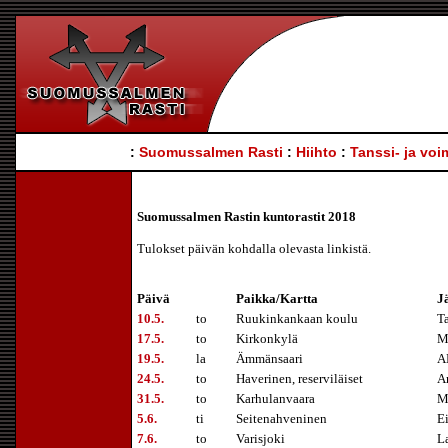
:
Suomussalmen Rasti
:
Hiihto
:
Tanssi- ja voi
Suomussalmen Rastin kuntorastit 2018
Tulokset päivän kohdalla olevasta linkistä.
Päivä
Paikka/Kartta
J
10.5.
to
Ruukinkankaan koulu
T
17.5.
to
Kirkonkylä
M
19.5.
la
Ämmänsaari
A
24.5.
to
Haverinen, reserviläiset
A
31.5.
to
Karhulanvaara
M
5.6.
ti
Seitenahveninen
E
7.6.
to
Varisjoki
L