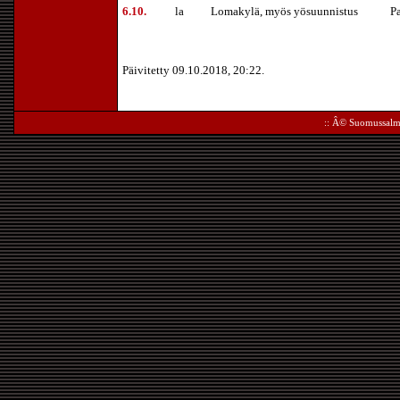
6.10.
la
Lomakylä, myös yösuunnistus
P
Päivitetty 09.10.2018, 20:22.
:: Â©
Suomussalm