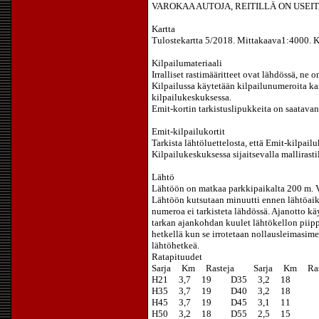
VAROKAA AUTOJA, REITILLÄ ON USEIT
Kartta
Tulostekartta 5/2018. Mittakaava1:4000. K
Kilpailumateriaali
Irralliset rastimääritteet ovat lähdössä, ne 
Kilpailussa käytetään kilpailunumeroita kai
kilpailukeskuksessa.
Emit-kortin tarkistuslipukkeita on saatavan
Emit-kilpailukortit
Tarkista lähtöluettelosta, että Emit-kilpail
Kilpailukeskuksessa sijaitsevalla mallirast
Lähtö
Lähtöön on matkaa parkkipaikalta 200 m. Vi
Lähtöön kutsutaan minuutti ennen lähtöaikaa
numeroa ei tarkisteta lähdössä. Ajanotto k
tarkan ajankohdan kuulet lähtökellon piippa
hetkellä kun se irrotetaan nollausleimasime
lähtöhetkeä.
Ratapituudet
Sarja Km Rasteja Sarja Km Ra
H21 3,7 19 D35 3,2 18
H35 3,7 19 D40 3,2 18
H45 3,7 19 D45 3,1 11
H50 3,2 18 D55 2,5 15