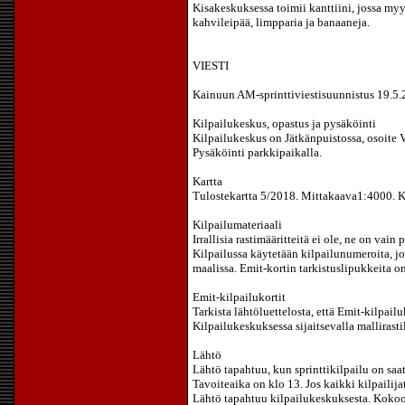
Kisakeskuksessa toimii kanttiini, jossa myy
kahvileipää, limpparia ja banaaneja.
VIESTI
Kainuun AM-sprinttiviestisuunnistus 19.5
Kilpailukeskus, opastus ja pysäköinti
Kilpailukeskus on Jätkänpuistossa, osoite V
Pysäköinti parkkipaikalla.
Kartta
Tulostekartta 5/2018. Mittakaava1:4000. K
Kilpailumateriaali
Irrallisia rastimääritteitä ei ole, ne on vain 
Kilpailussa käytetään kilpailunumeroita, j
maalissa. Emit-kortin tarkistuslipukkeita o
Emit-kilpailukortit
Tarkista lähtöluettelosta, että Emit-kilpail
Kilpailukeskuksessa sijaitsevalla mallirast
Lähtö
Lähtö tapahtuu, kun sprinttikilpailu on saat
Tavoiteaika on klo 13. Jos kaikki kilpailija
Lähtö tapahtuu kilpailukeskuksesta. Kokoo