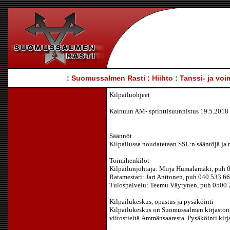
:
Suomussalmen Rasti
:
Hiihto
:
Tanssi- ja voi
Kilpailuohjeet
Kainuun AM- sprinttisuunnistus 19.5.2018
Säännöt
Kilpailussa noudatetaan SSL:n sääntöjä ja nä
Toimihenkilöt
Kilpailunjohtaja: Mirja Humalamäki, puh 
Ratamestari: Jari Anttonen, puh 040 533 6
Tulospalvelu: Teemu Väyrynen, puh 0500 
Kilpailukeskus, opastus ja pysäköinti
Kilpailukeskus on Suomussalmen kirjaston 
viitostieltä Ämmänsaaresta. Pysäköinti kirj