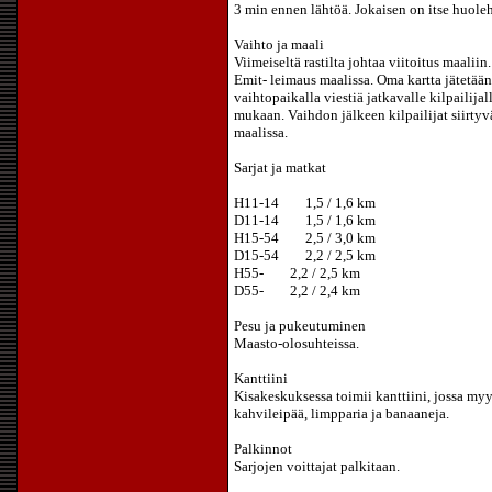
3 min ennen lähtöä. Jokaisen on itse huoleh
Vaihto ja maali
Viimeiseltä rastilta johtaa viitoitus maalii
Emit- leimaus maalissa. Oma kartta jätetää
vaihtopaikalla viestiä jatkavalle kilpailij
mukaan. Vaihdon jälkeen kilpailijat siirtyv
maalissa.
Sarjat ja matkat
H11-14 1,5 / 1,6 km
D11-14 1,5 / 1,6 km
H15-54 2,5 / 3,0 km
D15-54 2,2 / 2,5 km
H55- 2,2 / 2,5 km
D55- 2,2 / 2,4 km
Pesu ja pukeutuminen
Maasto-olosuhteissa.
Kanttiini
Kisakeskuksessa toimii kanttiini, jossa myy
kahvileipää, limpparia ja banaaneja.
Palkinnot
Sarjojen voittajat palkitaan.