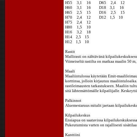
H55 3,1 16 D65 2,4 12
H60 3,1 16 D18 3,1 16
H65 2,5 15 D16 2,5 15
H70 2,4 12 D12 1,5 10
H75 2,4 12
H80 1,5 10
H16 3,2 18
H14 2,5 15
H12 1,5 10
Rastit
Mallirasti on nähtävänä kilpailukeskuksess
Viimeiseltä rastilta on matkaa maalin 50 m, e
Maali
Maaliintulossa käytetään Emit-maalileimaust
korttinsa, jolloin kirjautuu maaliintuloaika
rastileimausten tarkastukseen. Maaliin tultu
sitä lähtemättömälle kilpailijalle. Keskeytt
Palkinnot
Aluemestaruus mitalit jaetaan kilpailukesku
Kilpailukeskus
Ensiapua on saatavissa kilpailukeskuksessa
Pukeutumista varten on rajallisesti sisäti
Kanttiini