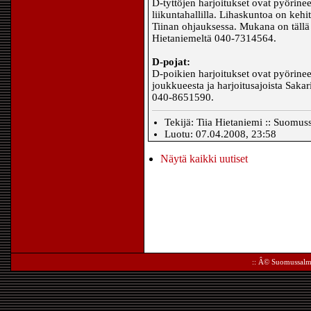
D-tyttöjen harjoitukset ovat pyörinee
liikuntahallilla. Lihaskuntoa on kehit
Tiinan ohjauksessa. Mukana on tällä h
Hietaniemeltä 040-7314564.
D-pojat:
D-poikien harjoitukset ovat pyörineet 
joukkueesta ja harjoitusajoista Saka
040-8651590.
Tekijä: Tiia Hietaniemi :: Suomus
Luotu: 07.04.2008, 23:58
Näytä kaikki uutiset
:: Â©
Suomussalm