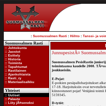
:
Suomussalmen Rasti
:
Hiihto
:
Tanssi- ja voi
Suomussalmen Rasti
:: Johtokunta
:: Jaostot
JunnupesistÃ¤ Suomussalm
:: Esittely
:: Historia
Suomussalmen PesisRastin juniorijo
:: Toiminta
toimintaansa kaudelle 2008. TÃ¤ssÃ
:: Tapahtumat
joukkueisiin.
:: Rastilainen
:: Ajankohtaista
:: Rasti_ry
E-Pojat
:
:: Materiaalisalkku
E-poikien pesäpalloharjoitukset alkav
17-18. Harjoituksiin ovat tervetulleit
Yhteiset
kiinnostuneet pojat! Vetäjänä toimii P
5159345.
:: Uutiset
:: Palaute
:: Liity jÃ¤seneksi
D-tytöt: