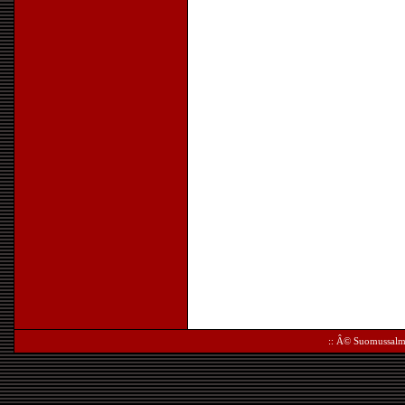
:: Â©
Suomussalm