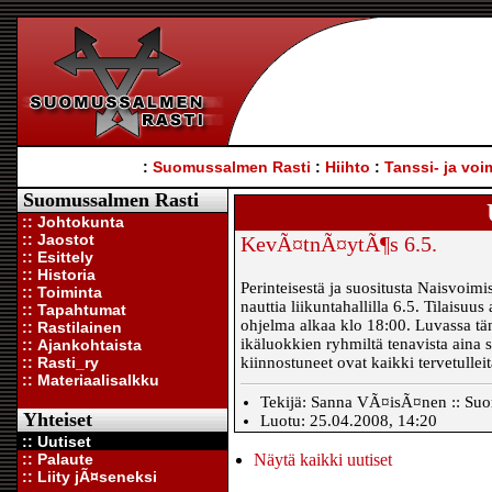
:
Suomussalmen Rasti
:
Hiihto
:
Tanssi- ja voi
Suomussalmen Rasti
:: Johtokunta
:: Jaostot
KevÃ¤tnÃ¤ytÃ¶s 6.5.
:: Esittely
:: Historia
Perinteisestä ja suositusta Naisvoimi
:: Toiminta
nauttia liikuntahallilla 6.5. Tilaisuu
:: Tapahtumat
ohjelma alkaa klo 18:00. Luvassa tä
:: Rastilainen
ikäluokkien ryhmiltä tenavista aina se
:: Ajankohtaista
:: Rasti_ry
kiinnostuneet ovat kaikki tervetulle
:: Materiaalisalkku
Tekijä: Sanna VÃ¤isÃ¤nen :: Suom
Yhteiset
Luotu: 25.04.2008, 14:20
:: Uutiset
:: Palaute
Näytä kaikki uutiset
:: Liity jÃ¤seneksi