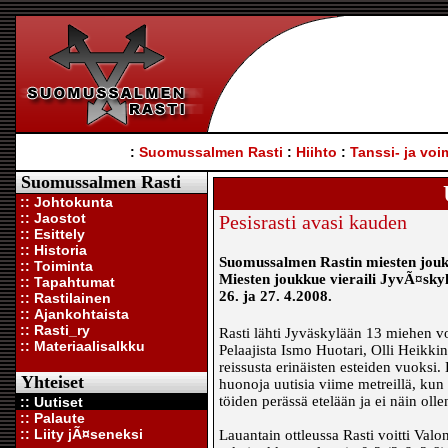
:
Suomussalmen Rasti
:
Hiihto
:
Tanssi- ja voi
Suomussalmen Rasti
:: Johtokunta
:: Jaostot
Pesisrasti avasi kauden
:: Esittely
:: Historia
Suomussalmen Rastin miesten jouk
:: Toiminta
Miesten joukkue vieraili JyvÃ¤sky
:: Tapahtumat
26. ja 27. 4.2008.
:: Rastilainen
:: Ajankohtaista
:: Rasti_ry
Rasti lähti Jyväskylään 13 miehen voi
:: Materiaalisalkku
Pelaajista Ismo Huotari, Olli Heikki
reissusta erinäisten esteiden vuoksi
Yhteiset
huonoja uutisia viime metreillä, ku
töiden perässä etelään ja ei näin oll
:: Uutiset
:: Palaute
:: Liity jÃ¤seneksi
Lauantain ottleussa Rasti voitti Valo