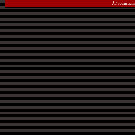
:: Â©
Suomussalm