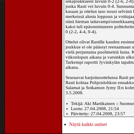
sekajoukkueen luvuin 0-2 (2-6, 2-8). 
jonka Rasti vei luvuin 0-4. Sunnunt
kasaan ja ottelun taso nousi selvästi
merkeissä alusta loppuun ja voittajaa 
siinä hieman taitavampi/onnekkaampi 
kaksi tuli epäonnistuneen polttoheito
0 (2-2, 4-4, 0-4).
Ottelut olivat Rastille kauden ensimmä
joukkue ei ole päässyt reenaamaan u
vielä perjantaina puolimetriä lunta. 
viikonlopun aikana ja varsinkin ulkop
Tarkempi raportti Jyväskylän tapahtu
aikana.
Seuraavat harjoitusottelunsa Rasti 
Rasti kohtaa Pohjoislohkon ennakko
Salamat ja Sotkamon Jymy II:n kolm
3.5.2008.
Tekijä: Aki Martikainen :: Suomu
Luotu: 27.04.2008, 21:54
Päivitetty: 27.04.2008, 23:57
Näytä kaikki uutiset