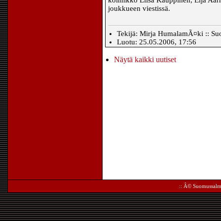
kolmikko Liisa Kauppinen, Eija Aarni
joukkueen viestissä.
Tekijä: Mirja HumalamÃ¤ki :: Su
Luotu: 25.05.2006, 17:56
Näytä kaikki uutiset
:: Â©
Suomussalm