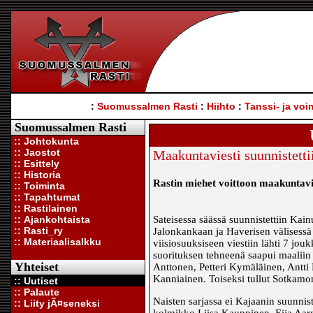
:
Suomussalmen Rasti
:
Hiihto
:
Tanssi- ja voi
Suomussalmen Rasti
:: Johtokunta
:: Jaostot
Maakuntaviesti suunnistetti
:: Esittely
:: Historia
Rastin miehet voittoon maakuntavi
:: Toiminta
:: Tapahtumat
:: Rastilainen
:: Ajankohtaista
Sateisessa säässä suunnistettiin Kai
:: Rasti_ry
Jalonkankaan ja Haverisen välisessä
:: Materiaalisalkku
viisiosuuksiseen viestiin lähti 7 jo
suorituksen tehneenä saapui maaliin
Yhteiset
Anttonen, Petteri Kymäläinen, Antt
Kanniainen. Toiseksi tullut Sotkamon
:: Uutiset
:: Palaute
Naisten sarjassa ei Kajaanin suunnist
:: Liity jÃ¤seneksi