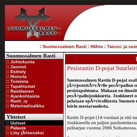
:
Suomussalmen Rasti
:
Hiihto
:
Tanssi- ja voi
Suomussalmen Rasti
:: Johtokunta
:: Jaostot
Pesisrastin D-pojat Suurlei
:: Esittely
:: Historia
Suomussalmen Rastin D-pojat osall
:: Toiminta
jÃ¤rjestettÃ¤vÃ¤lle pesÃ¤pallon suu
:: Tapahtumat
pesistapahtuma. Mukaan on ilmoit
:: Rastilainen
pesÃ¤pallojoukkuetta. Joukkueet on
:: Ajankohtaista
:: Rasti_ry
pelataan epÃ¤virallisesta Suomen m
:: Materiaalisalkku
leirin mestaruudesta.
Yhteiset
Rastin D-pojat (14-vuotiaat ja sitä n
Joukkueella on paljon puolustettavaa l
:: Uutiset
:: Palaute
pelisarjan vuonna 2006 Sotkamossa.
:: Liity jÃ¤seneksi