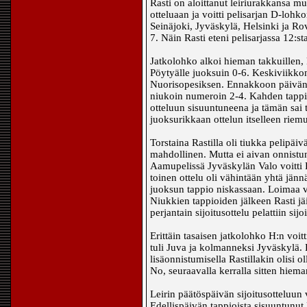
Rasti on aloittanut leiriurakkansa m
otteluaan ja voitti pelisarjan D-lohko
Seinäjoki, Jyväskylä, Helsinki ja Ro
7. Näin Rasti eteni pelisarjassa 12:
Jatkolohko alkoi hieman takkuillen, 
Pöytyälle juoksuin 0-6. Keskiviikko
Nuorisopesiksen. Ennakkoon päivän 
niukoin numeroin 2-4. Kahden tappion
otteluun sisuuntuneena ja tämän sai
juoksurikkaan ottelun itselleen riem
Torstaina Rastilla oli tiukka pelipäivä
mahdollinen. Mutta ei aivan onnistun
Aamupelissä Jyväskylän Valo voitti 
toinen ottelu oli vähintään yhtä jänn
juoksun tappio niskassaan. Loimaa 
Niukkien tappioiden jälkeen Rasti jäi
perjantain sijoitusottelu pelattiin sijo
Erittäin tasaisen jatkolohko H:n voit
tuli Juva ja kolmanneksi Jyväskylä. 
lisäonnistumisella Rastillakin olisi o
No, seuraavalla kerralla sitten hie
Leirin päätöspäivän sijoitusotteluun 
Edellispäivän tappioista sisuuntunut 