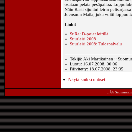
osataan pelata pesäpalloa. Loppulukem
Näin Rasti sijoittui leirin pelisarjas
Joensuun Maila, joka voitti loppuott
Linkit
SuRa: D-pojat leirillä
Suurleiri 2008
Suurleiri 2008: Tulospalvelu
Tekijä: Aki Martikainen :: Suomu
Luotu: 16.07.2008, 00:06
Päivitetty: 18.07.2008, 23:05
Näytä kaikki uutiset
:: Â©
Suomussalm