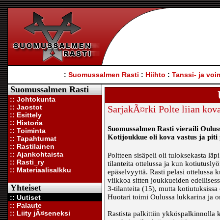
:
Suomussalmen Rasti
:
Hiihto
:
Tanssi- ja voi
Suomussalmen Rasti
:: Johtokunta
:: Jaostot
SarjakÃ¤rki Polte liian kova
:: Esittely
:: Historia
Suomussalmen Rasti vieraili Oulus
:: Toiminta
Kotijoukkue oli kova vastus ja piti 
:: Tapahtumat
:: Rastilainen
:: Ajankohtaista
Poltteen sisäpeli oli tuloksekasta lä
:: Rasti_ry
tilanteita ottelussa ja kun kotiutuslyö
:: Materiaalisalkku
epäselvyyttä. Rasti pelasi ottelussa
viikkoa sitten joukkueiden edellises
Yhteiset
3-tilanteita (15), mutta kotiutuksiss
Huotari toimi Oulussa lukkarina ja on
:: Uutiset
:: Palaute
:: Liity jÃ¤seneksi
Rastista palkittiin ykköspalkinnolla