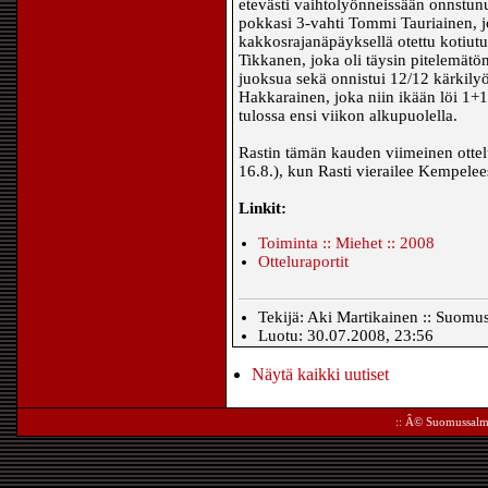
etevästi vaihtolyönneissään onnstun
pokkasi 3-vahti Tommi Tauriainen, j
kakkosrajanäpäyksellä otettu kotiutu
Tikkanen, joka oli täysin pitelemätön
juoksua sekä onnistui 12/12 kärkil
Hakkarainen, joka niin ikään löi 1+1 
tulossa ensi viikon alkupuolella.
Rastin tämän kauden viimeinen ottel
16.8.), kun Rasti vierailee Kempelee
Linkit:
Toiminta :: Miehet :: 2008
Otteluraportit
Tekijä: Aki Martikainen :: Suomu
Luotu: 30.07.2008, 23:56
Näytä kaikki uutiset
:: Â©
Suomussalm