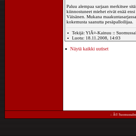
Paluu alempaa sarjaan merkitsee sitä
kiinnostuneet miehet eivät enää ens
Väisänen. Mukana maakuntasarjassa
kokemusta saanutta pesäpalloilijaa.
Tekijä: YlÃ¤-Kainuu :: Suomussal
Luotu: 18.11.2008, 14:03
Näytä kaikki uutiset
:: Â©
Suomussalm