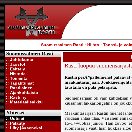
:
Suomussalmen Rasti
:
Hiihto
:
Tanssi- ja voi
Suomussalmen Rasti
:: Johtokunta
:: Jaostot
Rasti luopuu suomensarjast
:: Esittely
:: Historia
Rastin pesÃ¤pallomiehet palaavat 
:: Toiminta
maakuntasarjaan. Joukkueenjohtaj
:: Tapahtumat
taustalla on pula pelaajista.
:: Rastilainen
:: Ajankohtaista
:: Rasti_ry
Suomensarjaan oli vain kahdeksan v
:: Materiaalisalkku
kiusannut lukkariongelma on joukkue
Yhteiset
Maakuntasarjaan Rastin miehet lähtev
voidaan antaa tilaa. Väisänen ennak
:: Uutiset
:: Palaute
15-17-vuotias juniori. Hän toivoo, e
:: Liity jÃ¤seneksi
suomensarja vaati liian tiukkaa sitou