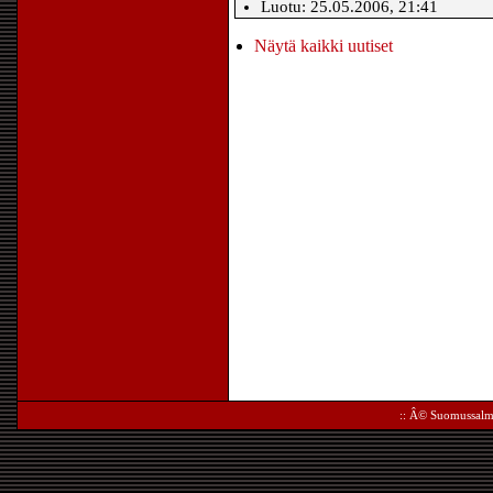
Luotu: 25.05.2006, 21:41
Näytä kaikki uutiset
:: Â©
Suomussalm