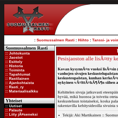
:
Suomussalmen Rasti
:
Hiihto
:
Tanssi- ja voi
Suomussalmen Rasti
:: Johtokunta
:: Jaostot
Pesisjaoston alle lisÃ¤tty k
:: Esittely
:: Historia
Kovan kysynnÃ¤n vuoksi lisÃ¤sin (v
:: Toiminta
vanhojen sivujen keskustelupalstan
:: Tapahtumat
keskusteupalstan, kunhan kerkeÃ¤
:: Rastilainen
nykyinen vÃ¤lttÃ¤kÃ¶Ã¶n siihen as
:: Ajankohtaista
:: Rasti_ry
:: Materiaalisalkku
Kehittelen sivuja jatkuvasti eteenpäi
hyvää, mikä huonoa ja toiveita otetaa
Yhteiset
keskusteluun toistaiseksi, koska palau
rakentavilla kehitysideoilla sivuist
:: Uutiset
:: Palaute
:: Liity jÃ¤seneksi
Tekijä: Aki Martikainen :: Suomu