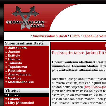
:
Suomussalmen Rasti
:
Hiihto
:
Tanssi- ja voi
Suomussalmen Rasti
:: Johtokunta
:: Jaostot
Pesisrastin taisto jatkuu 
:: Esittely
:: Historia
Upeasti kautensa aloittaneet Rasti
:: Toiminta
sunnuntaina Joensuun Mailan. Otte
:: Tapahtumat
poikkeuksellisesti alkamisaika on k
:: Rastilainen
:: Ajankohtaista
:: Rasti_ry
Joensuu ei ole pelannut maakuntasarj
:: Materiaalisalkku
tulevasta vastustajasta ei ole juuri
heidän nettisivujensa (
http://www.jo
Yhteiset
joten nähtävästi vastassa on hyvin t
asemista, se on voittanut kaikki ka
:: Uutiset
:: Palaute
kasaan saadaan paras mahdollinen jo
:: Liity jÃ¤seneksi
taas luvassa. Tervetuloa katsomaan o