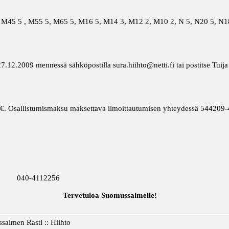
M45 5 , M55 5, M65 5, M16 5, M14 3, M12 2, M10 2, N 5, N20 5, N18
 27.12.2009 mennessä sähköpostilla sura.hiihto@netti.fi tai postitse Tui
t 10€. Osallistumismaksu maksettava ilmoittautumisen yhteydessä 5442
0-4112256
Tervetuloa Suomussalmelle!
salmen Rasti :: Hiihto