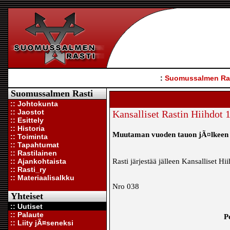
:
Suomussalmen Ra
Suomussalmen Rasti
:: Johtokunta
:: Jaostot
Kansalliset Rastin Hiihdot 
:: Esittely
:: Historia
Muutaman vuoden tauon jÃ¤lkeen 
:: Toiminta
:: Tapahtumat
:: Rastilainen
:: Ajankohtaista
Rasti järjestää jälleen Kansalliset Hi
:: Rasti_ry
:: Materiaalisalkku
Nro 03
Yhteiset
:: Uutiset
:: Palaute
P
:: Liity jÃ¤seneksi