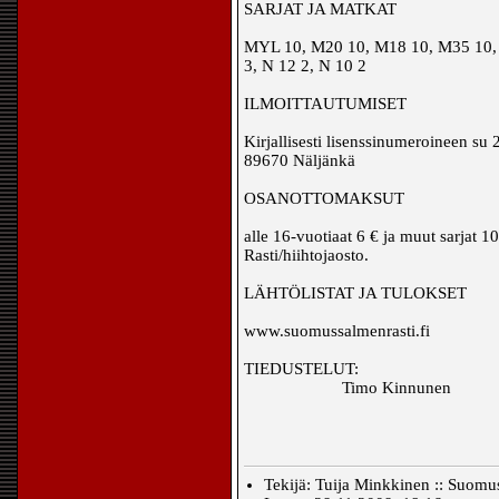
SARJAT JA MATKAT
MYL 10, M20 10, M18 10, M35 10, 
3, N 12 2, N 10 2
ILMOITTAUTUMISET
Kirjallisesti lisenssinumeroineen su
89670 Näljänkä
OSANOTTOMAKSUT
alle 16-vuotiaat 6 € ja muut sarja
Rasti/hiihtojaosto.
LÄHTÖLISTAT JA TULOKSET
www.suomussalmenrasti.fi
TIEDUSTELUT:
Timo Kinnunen 04
Tekijä: Tuija Minkkinen :: Suomus