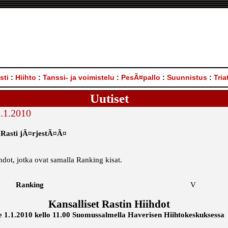
sti
:
Hiihto
:
Tanssi- ja voimistelu
:
PesÃ¤pallo
:
Suunnistus
:
Tria
Uutiset
1.1.2010
Rasti jÃ¤rjestÃ¤Ã¤
ihdot, jotka ovat samalla Ranking kisat.
8
Ranking
V
Kansalliset Rastin Hiihdot
e 1.1.2010 kello 11.00 Suomussalmella Haverisen Hiihtokeskuksessa