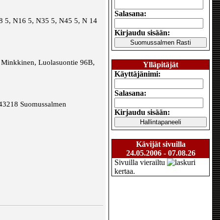
Salasana:
 5, N16 5, N35 5, N45 5, N 14
Kirjaudu sisään:
ja Minkkinen, Luolasuontie 96B,
Ylläpitäjät
Käyttäjänimi:
Salasana:
09-43218 Suomussalmen
Kirjaudu sisään:
Kävijät sivuilla
24.05.2006 - 07.08.26
Sivuilla vierailtu
kertaa.