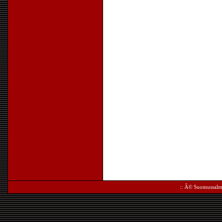
:: Â©
Suomussalm