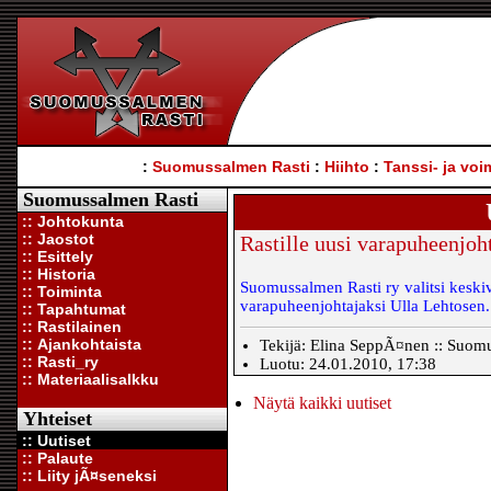
:
Suomussalmen Rasti
:
Hiihto
:
Tanssi- ja voi
Suomussalmen Rasti
:: Johtokunta
:: Jaostot
Rastille uusi varapuheenjoh
:: Esittely
:: Historia
Suomussalmen Rasti ry valitsi keski
:: Toiminta
varapuheenjohtajaksi Ulla Lehtosen
:: Tapahtumat
:: Rastilainen
:: Ajankohtaista
Tekijä: Elina SeppÃ¤nen :: Suom
:: Rasti_ry
Luotu: 24.01.2010, 17:38
:: Materiaalisalkku
Näytä kaikki uutiset
Yhteiset
:: Uutiset
:: Palaute
:: Liity jÃ¤seneksi