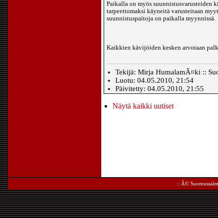
Paikalla on myös suunnistusvarusteiden kir
tarpeettomaksi käyneitä varusteitaan myyt
suunnistuspaitoja on paikalla myynnissä.
Kaikkien kävijöiden kesken arvotaan palk
Tekijä: Mirja HumalamÃ¤ki :: Su
Luotu: 04.05.2010, 21:54
Päivitetty: 04.05.2010, 21:55
Näytä kaikki uutiset
:: Â©
Suomussalm