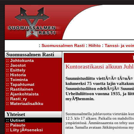
:
Suomussalmen Rasti
:
Hiihto
:
Tanssi- ja voi
Suomussalmen Rasti
:: Johtokunta
:: Jaostot
Kuntorastikausi alkuun Juhl
:: Esittely
:: Historia
Suunnistusliitto viettÃ¤Ã¤ tÃ¤nÃ¤ 
:: Toiminta
kuluneeksi 75 vuotta lajin valtakun
:: Tapahtumat
Suunnistusliiton edeltÃ¤jÃ¤ Suunn
:: Rastilainen
Urheiluliittoon vuonna 1935, ja li
:: Ajankohtaista
:: Rasti_ry
myÃ¶hemmin.
:: Materiaalisalkku
Yhteiset
Suomussalmella juhlavuotta vietetään kun
12.5. klo 17 alkaen. Paikalla on mahdolli
:: Uutiset
ympäristössä. Ämmänsaaresta on tehty uusi s
:: Palaute
rataa. Samalla avataan Jätkänpuistossa my
:: Liity jÃ¤seneksi