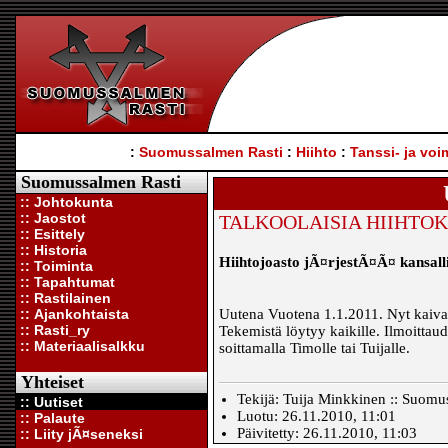
:
Suomussalmen Rasti
:
Hiihto
:
Tanssi- ja voi
Suomussalmen Rasti
:: Johtokunta
:: Jaostot
TALKOOLAISIA HIIHTOK
:: Esittely
:: Historia
Hiihtojoasto jÃ¤rjestÃ¤Ã¤ kansalli
:: Toiminta
:: Tapahtumat
:: Rastilainen
:: Ajankohtaista
Uutena Vuotena 1.1.2011. Nyt kaivatt
:: Rasti_ry
Tekemistä löytyy kaikille. Ilmoittau
:: Materiaalisalkku
soittamalla Timolle tai Tuijalle.
Yhteiset
Tekijä: Tuija Minkkinen :: Suomus
:: Uutiset
Luotu: 26.11.2010, 11:01
:: Palaute
Päivitetty: 26.11.2010, 11:03
:: Liity jÃ¤seneksi