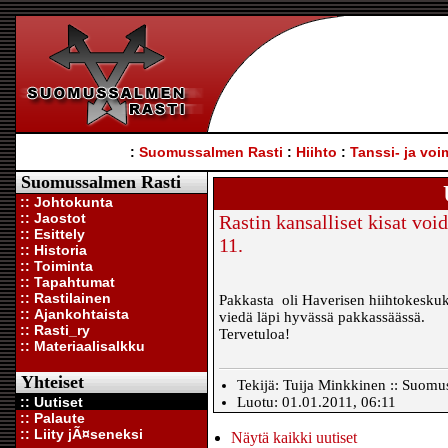
:
Suomussalmen Rasti
:
Hiihto
:
Tanssi- ja voi
Suomussalmen Rasti
:: Johtokunta
:: Jaostot
Rastin kansalliset kisat voi
:: Esittely
11.
:: Historia
:: Toiminta
:: Tapahtumat
:: Rastilainen
Pakkasta oli Haverisen hiihtokeskuks
:: Ajankohtaista
viedä läpi hyvässä pakkassäässä.
:: Rasti_ry
Tervetuloa!
:: Materiaalisalkku
Yhteiset
Tekijä: Tuija Minkkinen :: Suomus
:: Uutiset
Luotu: 01.01.2011, 06:11
:: Palaute
:: Liity jÃ¤seneksi
Näytä kaikki uutiset