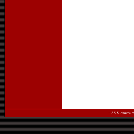
:: Â©
Suomussalm