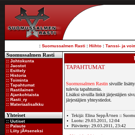
:
Suomussalmen Rasti
:
Hiihto
:
Tanssi- ja voi
Suomussalmen Rasti
:: Johtokunta
:: Jaostot
TAPAHTUMAT
:: Esittely
:: Historia
:: Toiminta
Suomussalmen Rastin
sivuille lisätt
:: Tapahtumat
tulevia tapahtumia.
:: Rastilainen
Lisäksi sivuilla linkit järjestäjien si
:: Ajankohtaista
:: Rasti_ry
järjestäjien yhteystiedot.
:: Materiaalisalkku
Yhteiset
Tekijä: Elina SeppÃ¤nen :: Suom
Luotu: 29.03.2011, 12:04
:: Uutiset
Päivitetty: 29.03.2011, 23:42
:: Palaute
:: Liity jÃ¤seneksi