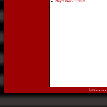
Näytä kaikki uutiset
:: Â©
Suomussalm