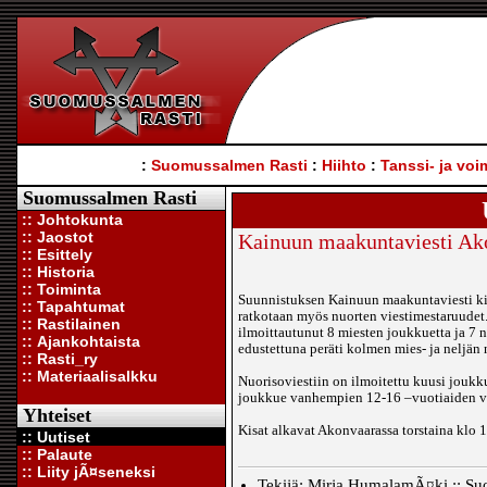
:
Suomussalmen Rasti
:
Hiihto
:
Tanssi- ja voi
Suomussalmen Rasti
:: Johtokunta
:: Jaostot
Kainuun maakuntaviesti Ak
:: Esittely
:: Historia
:: Toiminta
Suunnistuksen Kainuun maakuntaviesti ki
:: Tapahtumat
ratkotaan myös nuorten viestimestaruudet
:: Rastilainen
ilmoittautunut 8 miesten joukkuetta ja 7 
:: Ajankohtaista
edustettuna peräti kolmen mies- ja neljän
:: Rasti_ry
:: Materiaalisalkku
Nuorisoviestiin on ilmoitettu kuusi joukkue
joukkue vanhempien 12-16 –vuotiaiden vi
Yhteiset
Kisat alkavat Akonvaarassa torstaina klo 1
:: Uutiset
:: Palaute
:: Liity jÃ¤seneksi
Tekijä: Mirja HumalamÃ¤ki :: Su