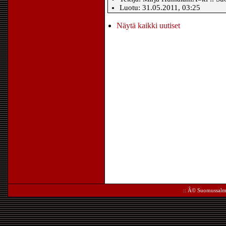
Luotu: 31.05.2011, 03:25
Näytä kaikki uutiset
:: Â©
Suomussalm