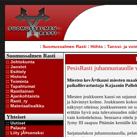
:
Suomussalmen Rasti
:
Hiihto
:
Tanssi- ja voi
Suomussalmen Rasti
:: Johtokunta
:: Jaostot
PesisRasti juhannustauolle 
:: Esittely
:: Historia
Miesten kevÃ¤tkausi miesten maak
:: Toiminta
paikallisvastustaja Kajaanin Pallok
:: Tapahtumat
:: Rastilainen
:: Ajankohtaista
Miesten joukkueen kausi on sujunut v
:: Rasti_ry
ja hävinnyt kolme. Joukkueen kokoon
:: Materiaalisalkku
näkynyt otteissa; joukkueeseen on sa
erittäin hyvä asia tulevaisuuden nä
Yhteiset
vain kotiotteluissa. Seuraava ottelu 
Jymy III saapuu Pitämän kentälle kl
:: Uutiset
:: Palaute
:: Liity jÃ¤seneksi
Sarjataulukon juhannustauolla, pelatut