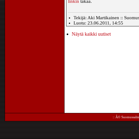
linkin
takaa.
Tekijä: Aki Martikainen :: Suomu
Luotu: 23.06.2011, 14:55
Näytä kaikki uutiset
:: Â©
Suomussalm