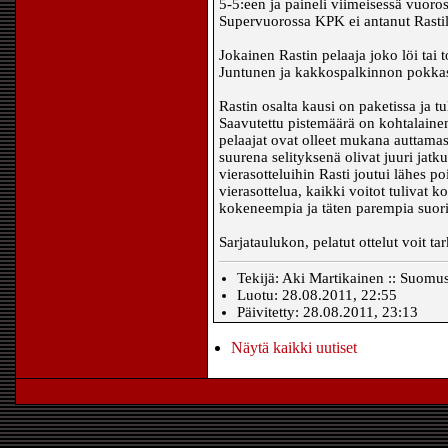
5-5:een ja paineli viimeisessä vuoro
Supervuorossa KPK ei antanut Rastille
Jokainen Rastin pelaaja joko löi tai
Juntunen ja kakkospalkinnon pokkas
Rastin osalta kausi on paketissa ja t
Saavutettu pistemäärä on kohtalain
pelaajat ovat olleet mukana auttamass
suurena selityksenä olivat juuri jat
vierasotteluihin Rasti joutui lähes p
vierasottelua, kaikki voitot tulivat 
kokeneempia ja täten parempia suoritu
Sarjataulukon, pelatut ottelut voit ta
Tekijä: Aki Martikainen :: Suomu
Luotu: 28.08.2011, 22:55
Päivitetty: 28.08.2011, 23:13
Näytä kaikki uutiset