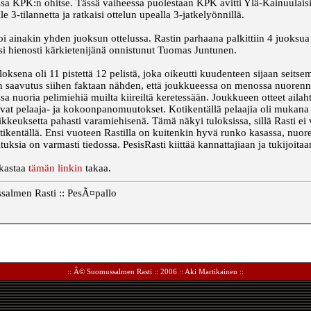
ssa KPK:n ohitse. Tässä vaiheessa puolestaan KPK avitti Ylä-Kainuulaisia
 3-tilannetta ja ratkaisi ottelun upealla 3-jatkelyönnillä.
 toi ainakin yhden juoksun ottelussa. Rastin parhaana palkittiin 4 juoksu
i hienosti kärkietenijänä onnistunut Tuomas Juntunen.
uloksena oli 11 pistettä 12 pelistä, joka oikeutti kuudenteen sijaan seits
en saavutus siihen faktaan nähden, että joukkueessa on menossa nuore
a nuoria pelimiehiä muilta kiireiltä keretessään. Joukkueen otteet ailaht
kuvat pelaaja- ja kokoonpanomuutokset. Kotikentällä pelaajia oli mukana
oikkeuksetta pahasti varamiehisenä. Tämä näkyi tuloksissa, sillä Rasti e
kotikentällä. Ensi vuoteen Rastilla on kuitenkin hyvä runko kasassa, nuor
ksia on varmasti tiedossa. PesisRasti kiittää kannattajiaan ja tukijoita
rkastaa
tämän linkin
takaa.
ssalmen Rasti :: PesÃ¤pallo
:: Â©
Suomussalmen Rasti
:: 2006 ::
Aki Martikainen
::