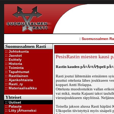
:
Suomussalmen Ra
Suomussalmen Rasti
:: Johtokunta
:: Jaostot
PesisRastin miesten kausi 
:: Esittely
:: Historia
Rastin kauden pÃ¤Ã¤tÃ¶speli pÃ¤Ã¤t
:: Toiminta
:: Tapahtumat
:: Rastilainen
Rasti joutui lähtemään erinäisten sy
:: Ajankohtaista
puuttui ottelusta lähes joukkueen v
:: Rasti_ry
koppari Antti Holappa.
:: Materiaalisalkku
Ottelusta muodostuikin vallan erikoi
vai mikä, mutta Kajaani takoi taululle
Yhteiset
vierasjoukkueen räpylöissä. Neljänne
:: Uutiset
:: Palaute
Toisella jakson alussa Rasti häpläsi
:: Liity jÃ¤seneksi
Ulkopelin tiivistyttyä myös sisäpeli