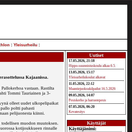
thlon
:
Yleisurheilu
:
Uutiset
17.05.2026, 21:18
Hippo-suunnistuskoulu alkaa 6.5.
13.05.2026, 15:17
erasottelussa Kajaanissa.
Yleisurheilukoulut alkavat
11.05.2026, 22:12
 Pallokerhoa vastaan. Rastilta
Maantiejuoksukilpailut 16.5.2026
ahti Tommi Tauriainen ja 3-
09.05.2026, 14:07
Pesiskerho ja harrastepesis
yynä olleet uudet ulkopelipaikat
07.05.2026, 06:20
pallo poltti pahasti
Kevatesitys
maan pelijuonesta kiinni.
Käyttäjät
oki todellisen muodon muutoksen.
vuorossa kotijoukkueen rinnalle
Käyttäjänimi: