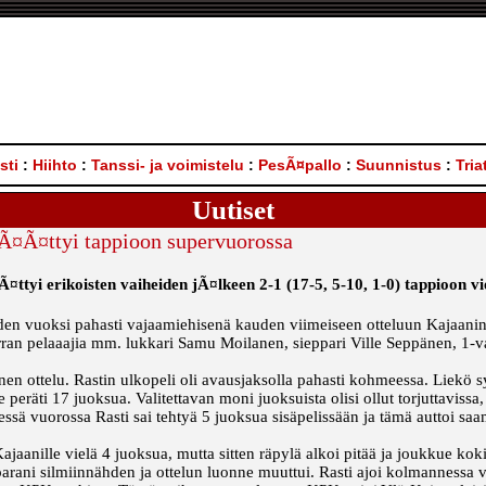
sti
:
Hiihto
:
Tanssi- ja voimistelu
:
PesÃ¤pallo
:
Suunnistus
:
Tria
Uutiset
pÃ¤Ã¤ttyi tappioon supervuorossa
tyi erikoisten vaiheiden jÃ¤lkeen 2-1 (17-5, 5-10, 1-0) tappioon vi
iden vuoksi pahasti vajaamiehisenä kauden viimeiseen otteluun Kajaanin
erran pelaaajia mm. lukkari Samu Moilanen, sieppari Ville Seppänen, 1-v
nen ottelu. Rastin ulkopeli oli avausjaksolla pahasti kohmeessa. Liekö s
 peräti 17 juoksua. Valitettavan moni juoksuista olisi ollut torjuttavissa, 
ssä vuorossa Rasti sai tehtyä 5 juoksua sisäpelissään ja tämä auttoi saa
 Kajaanille vielä 4 juoksua, mutta sitten räpylä alkoi pitää ja joukkue k
 parani silmiinnähden ja ottelun luonne muuttui. Rasti ajoi kolmannessa 