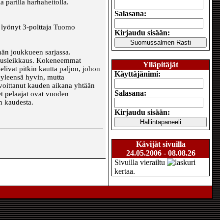
 parilla harhaheitolla.
Salasana:
a lyönyt 3-polttaja Tuomo
Kirjaudu sisään:
emän joukkueen sarjassa.
nnusleikkaus. Kokeneemmat
Ylläpitäjät
elivat pitkin kautta paljon, johon
Käyttäjänimi:
 yleensä hyvin, mutta
i voittanut kauden aikana yhtään
Salasana:
et pelaajat ovat vuoden
an kaudesta.
Kirjaudu sisään:
Kävijät sivuilla
24.05.2006 - 08.08.26
Sivuilla vierailtu
kertaa.