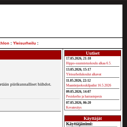
thlon
:
Yleisurheilu
:
Uutiset
17.05.2026, 21:18
Hippo-suunnistuskoulu alkaa 6.5.
13.05.2026, 15:17
Yleisurheilukoulut alkavat
11.05.2026, 22:12
ään piirikunnalliset hiihdot.
Maantiejuoksukilpailut 16.5.2026
09.05.2026, 14:07
Pesiskerho ja harrastepesis
07.05.2026, 06:20
Kevatesitys
Käyttäjät
Käyttäjänimi: