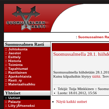
:
Suomussalmen Ra
Suomussalmen Rasti
:: Johtokunta
:: Jaostot
Suomussalmella 28.1. hiihd
:: Esittely
:: Historia
:: Toiminta
:: Tapahtumat
Suomussalmella hiihdetään 28.1.2012 
:: Rastilainen
:: Ajankohtaista
Kutsu kilpailuihin löytyy
täältä.
Terv
:: Rasti_ry
:: Materiaalisalkku
Tekijä: Tuija Minkkinen :: Suomus
Yhteiset
Luotu: 18.01.2012, 15:56
:: Uutiset
Näytä kaikki uutiset
:: Palaute
:: Liity jÃ¤seneksi