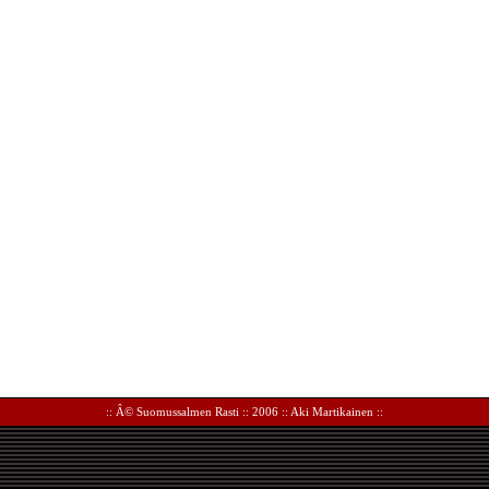
:: Â©
Suomussalmen Rasti
:: 2006 ::
Aki Martikainen
::