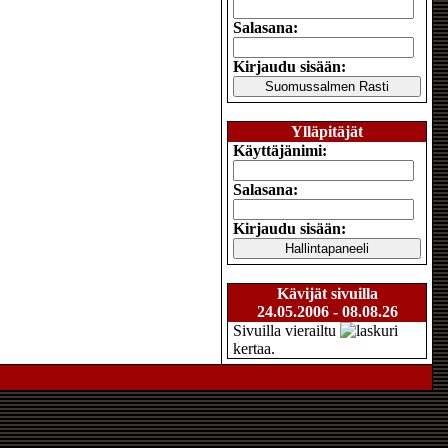
Salasana:
Kirjaudu sisään:
Ylläpitäjät
Käyttäjänimi:
Salasana:
Kirjaudu sisään:
Kävijät sivuilla
24.05.2006 - 08.08.26
Sivuilla vierailtu
kertaa.