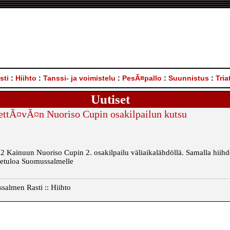
sti
:
Hiihto
:
Tanssi- ja voimistelu
:
PesÃ¤pallo
:
Suunnistus
:
Tria
Uutiset
ettÃ¤vÃ¤n Nuoriso Cupin osakilpailun kutsu
Kainuun Nuoriso Cupin 2. osakilpailu väliaikalähdöllä. Samalla hiihdet
etuloa Suomussalmelle
salmen Rasti :: Hiihto