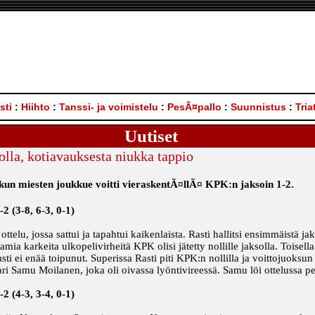
sti
:
Hiihto
:
Tanssi- ja voimistelu
:
PesÃ¤pallo
:
Suunnistus
:
Tria
Uutiset
olla, kotiavauksesta niukka tappio
i, kun miesten joukkue voitti vieraskentÃ¤llÃ¤ KPK:n jaksoin 1-2.
2 (3-8, 6-3, 0-1)
ottelu, jossa sattui ja tapahtui kaikenlaista. Rasti hallitsi ensimmäistä 
ia karkeita ulkopelivirheitä KPK olisi jätetty nollille jaksolla. Toisella
Rasti ei enää toipunut. Superissa Rasti piti KPK:n nollilla ja voittojuoks
kkari Samu Moilanen, joka oli oivassa lyöntivireessä. Samu löi ottelussa pe
 (4-3, 3-4, 0-1)