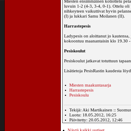
Miesten ensimmäinen kotiottelu pel
luvuin 1-2 (4-3, 3-4, 0-1). Ottelu ol
nihkeyteen vaikuttivat hyvin pelannee
(I) ja lukkari Samu Moilanen (II).
Harrastepesis
Ladypesis on aloittanut jo kautensa, 
kokoontuu maanantaisin klo 19.30 -
Pesiskoulut
Pesiskoulut jatkavat totuttuun tapaan
Lisätietoja PesisRastin kaudesta löyd
Miesten maakuntasarja
Harrastepesis
Pesiskoulu
Tekijä: Aki Martikainen :: Suomu
Luotu: 18.05.2012, 16:25
Päivitetty: 20.05.2012, 12:46
Näytä kaikki uutiset