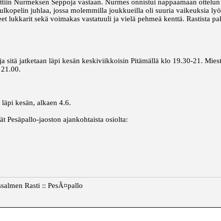
attiin Nurmeksen Seppoja vastaan. Nurmes onnistui nappaamaan ottelun
i ulkopelin juhlaa, jossa molemmilla joukkueilla oli suuria vaikeuksia ly
t lukkarit sekä voimakas vastatuuli ja vielä pehmeä kenttä. Rastista pal
ja sitä jatketaan läpi kesän keskiviikkoisin Pitämällä klo 19.30-21. Mies
 21.00.
 läpi kesän, alkaen 4.6.
ät Pesäpallo-jaoston ajankohtaista osiolta:
ssalmen Rasti :: PesÃ¤pallo