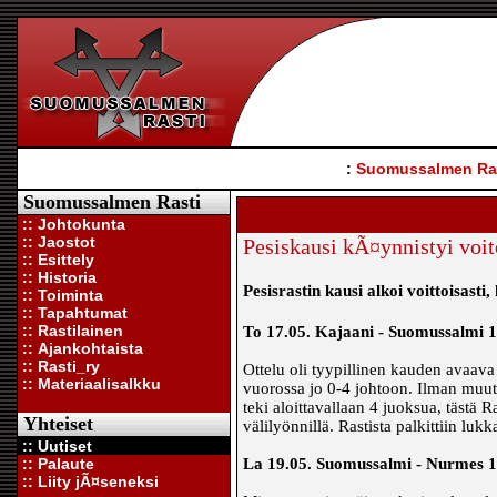
:
Suomussalmen Ra
Suomussalmen Rasti
:: Johtokunta
:: Jaostot
Pesiskausi kÃ¤ynnistyi voit
:: Esittely
:: Historia
Pesisrastin kausi alkoi voittoisast
:: Toiminta
:: Tapahtumat
:: Rastilainen
To 17.05. Kajaani - Suomussalmi 1-
:: Ajankohtaista
:: Rasti_ry
Ottelu oli tyypillinen kauden avaava 
:: Materiaalisalkku
vuorossa jo 0-4 johtoon. Ilman muutam
teki aloittavallaan 4 juoksua, tästä 
Yhteiset
välilyönnillä. Rastista palkittiin lu
:: Uutiset
:: Palaute
La 19.05. Suomussalmi - Nurmes 1-2
:: Liity jÃ¤seneksi