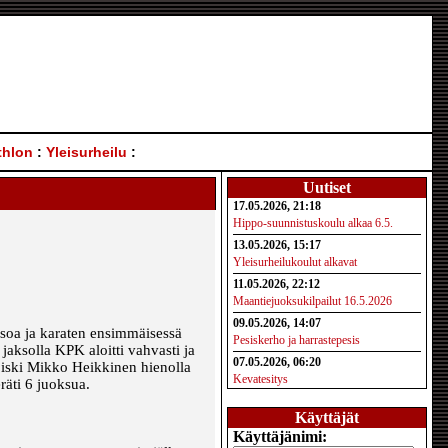
thlon
:
Yleisurheilu
:
Uutiset
17.05.2026, 21:18
Hippo-suunnistuskoulu alkaa 6.5.
13.05.2026, 15:17
Yleisurheilukoulut alkavat
11.05.2026, 22:12
Maantiejuoksukilpailut 16.5.2026
09.05.2026, 14:07
jaksoa ja karaten ensimmäisessä
Pesiskerho ja harrastepesis
 jaksolla KPK aloitti vahvasti ja
07.05.2026, 06:20
un iski Mikko Heikkinen hienolla
Kevatesitys
räti 6 juoksua.
Käyttäjät
Käyttäjänimi: