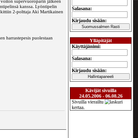
 voiton supervuoroparin jälkeen
öntipelinsä kanssa. Lyöntipelin
Salasana:
kittiin 2-polttaja Aki Martikainen
Kirjaudu sisään:
ten harrastepesis puolestaan
Ylläpitäjät
Käyttäjänimi:
Salasana:
Kirjaudu sisään:
Kävijät sivuilla
24.05.2006 - 06.08.26
Sivuilla vierailtu
kertaa.