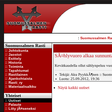
:
Suomussalmen Ra
Suomussalmen Rasti
:: Johtokunta
:: Jaostot
SÃ¤hlyvuoro alkaa sunnunt
:: Esittely
:: Historia
Kevätkaudella ollut sählynpeluu vuo
:: Toiminta
:: Tapahtumat
:: Rastilainen
Tekijä: Aku PyykkÃ¶nen :: Suomus
:: Ajankohtaista
Luotu: 25.09.2012, 19:36
:: Rasti_ry
:: Materiaalisalkku
Näytä kaikki uutiset
Yhteiset
:: Uutiset
:: Palaute
:: Liity jÃ¤seneksi