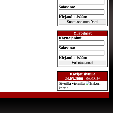
Salasana:
Kirjaudu sisään:
Ylläpitäjät
Käyttäjänimi:
Salasana:
Kirjaudu sisään:
Kävijät sivuilla
24.05.2006 - 06.08.26
Sivuilla vierailtu
kertaa.