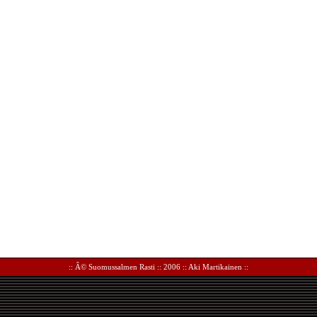
:: Â©
Suomussalmen Rasti
:: 2006 ::
Aki Martikainen
::