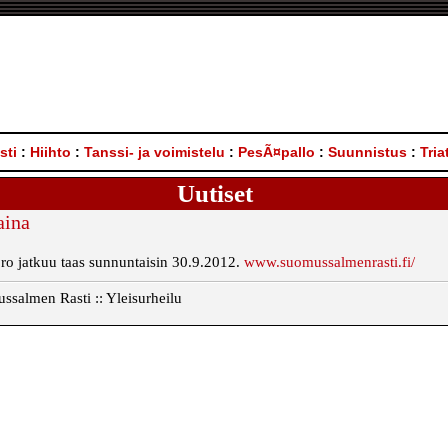
sti
:
Hiihto
:
Tanssi- ja voimistelu
:
PesÃ¤pallo
:
Suunnistus
:
Tria
Uutiset
aina
ro jatkuu taas sunnuntaisin 30.9.2012.
www.suomussalmenrasti.fi/
salmen Rasti :: Yleisurheilu