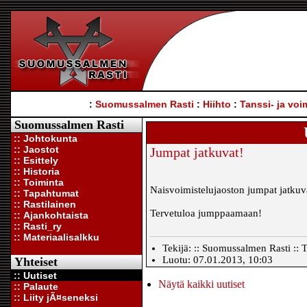
:
Suomussalmen Rasti
:
Hiihto
:
Tanssi- ja voi
Suomussalmen Rasti
:: Johtokunta
:: Jaostot
Jumpat jatkuvat!
:: Esittely
:: Historia
:: Toiminta
Naisvoimistelujaoston jumpat jatkuv
:: Tapahtumat
:: Rastilainen
Tervetuloa jumppaamaan!
:: Ajankohtaista
:: Rasti_ry
:: Materiaalisalkku
Tekijä: :: Suomussalmen Rasti :: T
Luotu: 07.01.2013, 10:03
Yhteiset
:: Uutiset
Näytä kaikki uutiset
:: Palaute
:: Liity jÃ¤seneksi