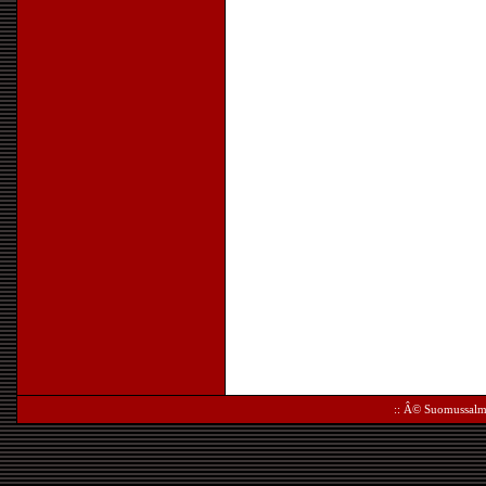
:: Â©
Suomussalm