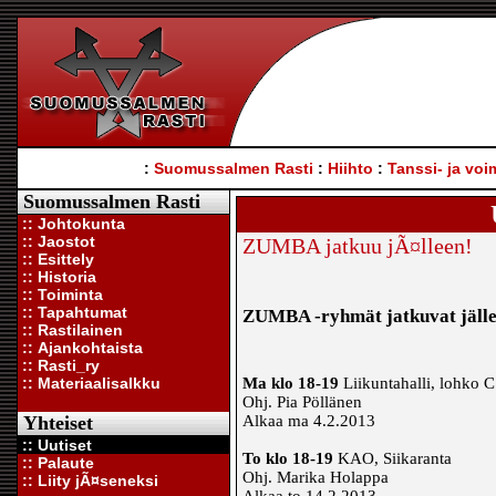
:
Suomussalmen Rasti
:
Hiihto
:
Tanssi- ja voi
Suomussalmen Rasti
:: Johtokunta
:: Jaostot
ZUMBA jatkuu jÃ¤lleen!
:: Esittely
:: Historia
:: Toiminta
:: Tapahtumat
ZUMBA -ryhmät jatkuvat jälle
:: Rastilainen
:: Ajankohtaista
:: Rasti_ry
Ma klo 18-19
Liikuntahalli, lohko C
:: Materiaalisalkku
Ohj. Pia Pöllänen
Alkaa ma 4.2.2013
Yhteiset
:: Uutiset
To klo 18-19
KAO, Siikaranta
:: Palaute
Ohj. Marika Holappa
:: Liity jÃ¤seneksi
Alkaa to 14.2.2013