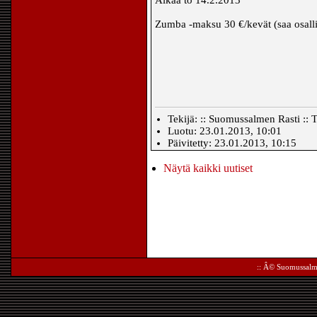
Zumba -maksu 30 €/kevät (saa osallis
Tekijä: :: Suomussalmen Rasti :: T
Luotu: 23.01.2013, 10:01
Päivitetty: 23.01.2013, 10:15
Näytä kaikki uutiset
:: Â©
Suomussalm