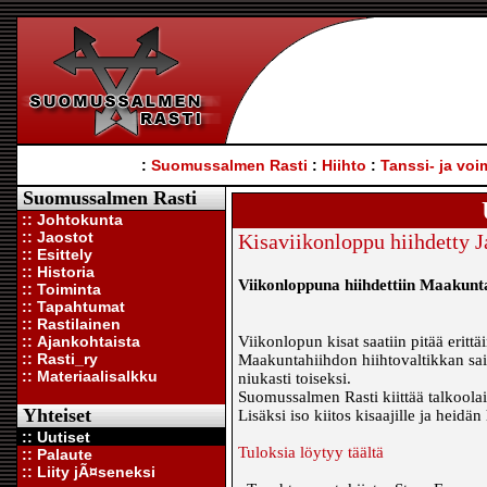
:
Suomussalmen Rasti
:
Hiihto
:
Tanssi- ja voi
Suomussalmen Rasti
:: Johtokunta
:: Jaostot
Kisaviikonloppu hiihdetty Ja
:: Esittely
:: Historia
Viikonloppuna hiihdettiin Maakunt
:: Toiminta
:: Tapahtumat
:: Rastilainen
:: Ajankohtaista
Viikonlopun kisat saatiin pitää eritt
:: Rasti_ry
Maakuntahiihdon hiihtovaltikkan s
:: Materiaalisalkku
niukasti toiseksi.
Suomussalmen Rasti kiittää talkoolai
Yhteiset
Lisäksi iso kiitos kisaajille ja heidän 
:: Uutiset
Tuloksia löytyy täältä
:: Palaute
:: Liity jÃ¤seneksi