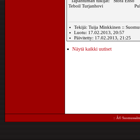
Tapahtuman tukijat: Stora
Teboil Turjanhovi Puhto
Tekijä: Tuija Minkkinen :: Suomus
Luotu: 17.02.2013, 20:57
Päivitetty: 17.02.2013, 21:25
Näytä kaikki uutiset
:: Â©
Suomussalm