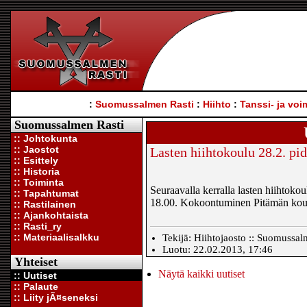
:
Suomussalmen Rasti
:
Hiihto
:
Tanssi- ja voi
Suomussalmen Rasti
:: Johtokunta
:: Jaostot
Lasten hiihtokoulu 28.2. 
:: Esittely
:: Historia
:: Toiminta
Seuraavalla kerralla lasten hiihtoko
:: Tapahtumat
18.00. Kokoontuminen Pitämän koulun
:: Rastilainen
:: Ajankohtaista
:: Rasti_ry
:: Materiaalisalkku
Tekijä: Hiihtojaosto :: Suomussalm
Luotu: 22.02.2013, 17:46
Yhteiset
Näytä kaikki uutiset
:: Uutiset
:: Palaute
:: Liity jÃ¤seneksi