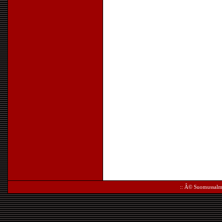
:: Â©
Suomussalm