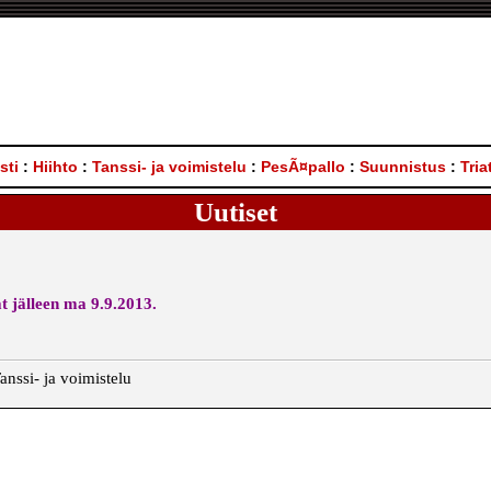
sti
:
Hiihto
:
Tanssi- ja voimistelu
:
PesÃ¤pallo
:
Suunnistus
:
Tria
Uutiset
t jälleen ma 9.9.2013.
anssi- ja voimistelu