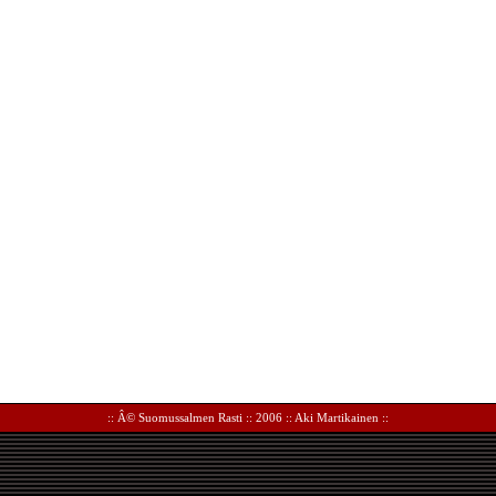
:: Â©
Suomussalmen Rasti
:: 2006 ::
Aki Martikainen
::