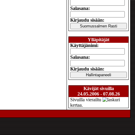
Salasana:
Kirjaudu sisään:
Ylläpitäjät
Käyttäjänimi:
Salasana:
Kirjaudu sisään:
Kävijät sivuilla
24.05.2006 - 07.08.26
Sivuilla vierailtu
kertaa.