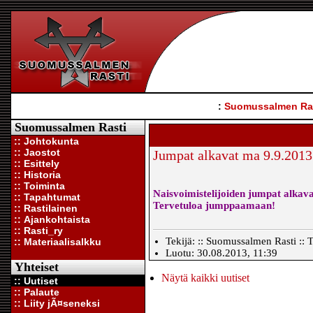
:
Suomussalmen Ra
Suomussalmen Rasti
:: Johtokunta
:: Jaostot
Jumpat alkavat ma 9.9.2013
:: Esittely
:: Historia
:: Toiminta
Naisvoimistelijoiden jumpat alkava
:: Tapahtumat
Tervetuloa jumppaamaan!
:: Rastilainen
:: Ajankohtaista
:: Rasti_ry
Tekijä: :: Suomussalmen Rasti :: T
:: Materiaalisalkku
Luotu: 30.08.2013, 11:39
Yhteiset
Näytä kaikki uutiset
:: Uutiset
:: Palaute
:: Liity jÃ¤seneksi