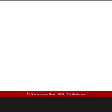
:: Â©
Suomussalmen Rasti
:: 2006 ::
Aki Martikainen
::