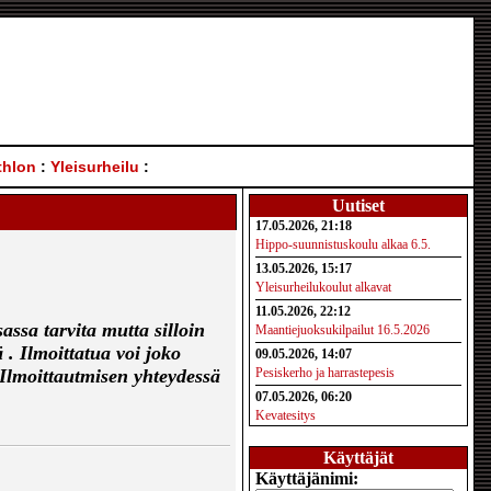
thlon
:
Yleisurheilu
:
Uutiset
17.05.2026, 21:18
Hippo-suunnistuskoulu alkaa 6.5.
13.05.2026, 15:17
Yleisurheilukoulut alkavat
11.05.2026, 22:12
assa tarvita mutta silloin
Maantiejuoksukilpailut 16.5.2026
. Ilmoittatua voi joko
09.05.2026, 14:07
. Ilmoittautmisen yhteydessä
Pesiskerho ja harrastepesis
07.05.2026, 06:20
Kevatesitys
Käyttäjät
Käyttäjänimi: