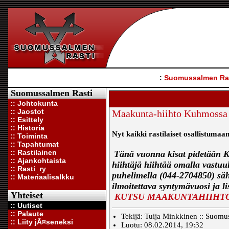
:
Suomussalmen Ra
Suomussalmen Rasti
:: Johtokunta
:: Jaostot
Maakunta-hiihto Kuhmossa 
:: Esittely
:: Historia
Nyt kaikki rastilaiset osallistuma
:: Toiminta
:: Tapahtumat
:: Rastilainen
Tänä vuonna kisat pidetään Kuh
:: Ajankohtaista
hiihtäjä hiihtää omalla vastuu
:: Rasti_ry
puhelimella (044-2704850) sähk
:: Materiaalisalkku
ilmoitettava syntymävuosi ja l
Yhteiset
KUTSU MAAKUNTAHIIHT
:: Uutiset
:: Palaute
Tekijä: Tuija Minkkinen :: Suomus
:: Liity jÃ¤seneksi
Luotu: 08.02.2014, 19:32