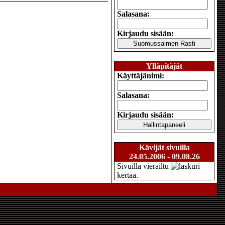
Salasana:
Kirjaudu sisään:
Ylläpitäjät
Käyttäjänimi:
Salasana:
Kirjaudu sisään:
Kävijät sivuilla
24.05.2006 - 09.08.26
Sivuilla vierailtu
kertaa.