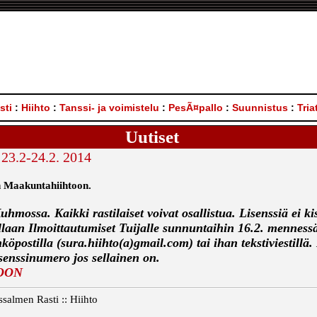
sti
:
Hiihto
:
Tanssi- ja voimistelu
:
PesÃ¤pallo
:
Suunnistus
:
Tria
Uutiset
23.2-24.2. 2014
an Maakuntahiihtoon.
mossa. Kaikki rastilaiset voivat osallistua. Lisenssiä ei kis
llaan Ilmoittautumiset Tuijalle sunnuntaihin 16.2. mennessä 
öpostilla (sura.hiihto(a)gmail.com) tai ihan tekstiviestillä
isenssinumero jos sellainen on.
OON
salmen Rasti :: Hiihto