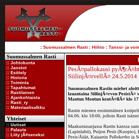
:
Suomussalmen Rasti
:
Hiihto
:
Tanssi- ja voi
Suomussalmen Rasti
:: Johtokunta
:: Jaostot
PesÃ¤pallokausi pyÃ¶rÃ¤ht
:: Esittely
SiilinjÃ¤rvellÃ¤ 24.5.2014
:: Historia
:: Toiminta
:: Tapahtumat
Suomussalmen Rastin miehet aloit
:: Rastilainen
lauantaina SiilinjÃ¤rven PesistÃ¤ v
:: Ajankohtaista
Mantun Montun kentÃ¤llÃ¤ klo 17.
:: Rasti_ry
:: Materiaalisalkku
Rastin miesten ensimmäinen kotipeli
04.06. klo 18:00, jolloin Rasti isä
Yhteiset
:: Uutiset
Maakuntasarjassa Rastin kanssa sam
:: Palaute
(Lapinlahti), Puijon Pesis (Kuopio), 
:: Liity jÃ¤seneksi
Pesis/Äijät, Kajaanin Pallokerho ja