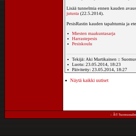
Lisää tunnelmia ennen kauden avaust
jutusta
(22.5.2014).
PesisRastin kauden tapahtumia ja ete
Miesten maakuntasarja
Harrastepesis
Pesiskoulu
Tekijä: Aki Martikainen :: Suomu
Luotu: 23.05.2014, 18:23
Päivitetty: 23.05.2014, 18:27
Näytä kaikki uutiset
:: Â©
Suomussalm