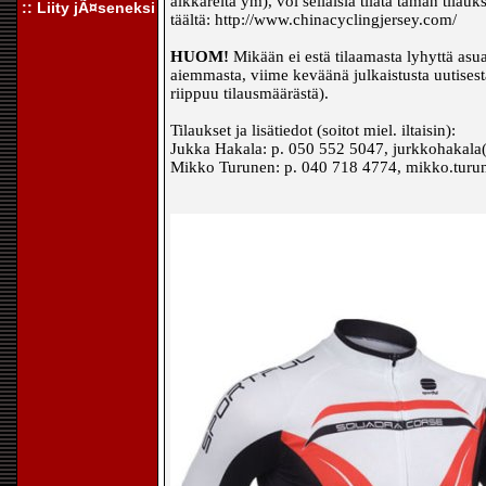
alkkareita ym), voi sellaisia tilata tämän tila
:: Liity jÃ¤seneksi
täältä: http://www.chinacyclingjersey.com/
HUOM!
Mikään ei estä tilaamasta lyhyttä asu
aiemmasta, viime keväänä julkaistusta uutisest
riippuu tilausmäärästä).
Tilaukset ja lisätiedot (soitot miel. iltaisin):
Jukka Hakala: p. 050 552 5047, jurkkohakala(
Mikko Turunen: p. 040 718 4774, mikko.turun