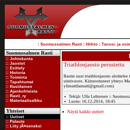
:
Suomussalmen Rasti
:
Hiihto
:
Tanssi- ja voi
Suomussalmen Rasti
:: Johtokunta
:: Jaostot
Triathlonjaosto perustettu
:: Esittely
:: Historia
Rastin uusi triathlonjaosto aloittel
:: Toiminta
uintivuoro. Kiinnostuneet yhteys Mat
:: Tapahtumat
ylimattilamatti@gmail.com)
:: Rastilainen
:: Ajankohtaista
:: Rasti_ry
Tekijä: Ulla Lehtonen :: Suomussa
:: Materiaalisalkku
Luotu: 16.12.2014, 18:45
Yhteiset
Näytä kaikki uutiset
:: Uutiset
:: Palaute
:: Liity jÃ¤seneksi