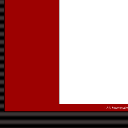
:: Â©
Suomussalm