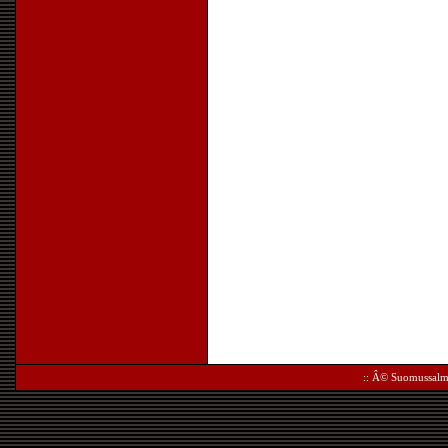
:: Â©
Suomussalm