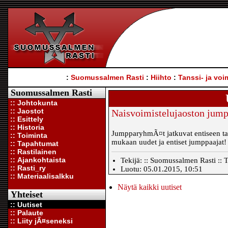
:
Suomussalmen Rasti
:
Hiihto
:
Tanssi- ja voi
Suomussalmen Rasti
:: Johtokunta
:: Jaostot
Naisvoimistelujaoston jumpa
:: Esittely
:: Historia
JumpparyhmÃ¤t jatkuvat entiseen tap
:: Toiminta
mukaan uudet ja entiset jumppaajat!
:: Tapahtumat
:: Rastilainen
:: Ajankohtaista
Tekijä: :: Suomussalmen Rasti :: T
:: Rasti_ry
Luotu: 05.01.2015, 10:51
:: Materiaalisalkku
Näytä kaikki uutiset
Yhteiset
:: Uutiset
:: Palaute
:: Liity jÃ¤seneksi