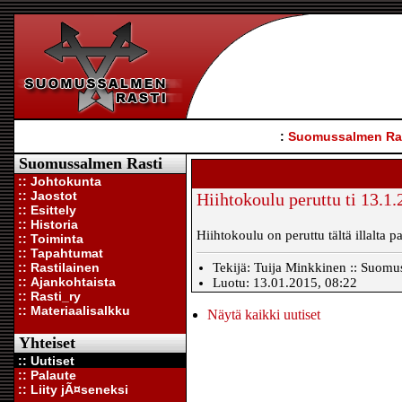
:
Suomussalmen Ra
Suomussalmen Rasti
:: Johtokunta
:: Jaostot
Hiihtokoulu peruttu ti 13.1
:: Esittely
:: Historia
Hiihtokoulu on peruttu tältä illalta 
:: Toiminta
:: Tapahtumat
:: Rastilainen
Tekijä: Tuija Minkkinen :: Suomus
:: Ajankohtaista
Luotu: 13.01.2015, 08:22
:: Rasti_ry
:: Materiaalisalkku
Näytä kaikki uutiset
Yhteiset
:: Uutiset
:: Palaute
:: Liity jÃ¤seneksi