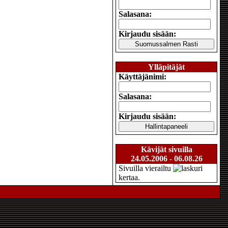
Salasana:
Kirjaudu sisään:
Ylläpitäjät
Käyttäjänimi:
Salasana:
Kirjaudu sisään:
Kävijät sivuilla
24.05.2006 - 06.08.26
Sivuilla vierailtu
kertaa.