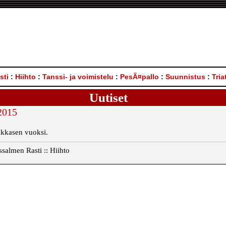
sti
:
Hiihto
:
Tanssi- ja voimistelu
:
PesÃ¤pallo
:
Suunnistus
:
Tria
Uutiset
.2015
pakkasen vuoksi.
salmen Rasti :: Hiihto