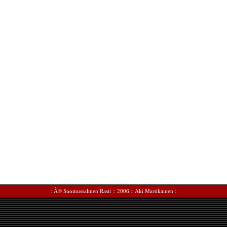
:: Â©
Suomussalmen Rasti
:: 2006 ::
Aki Martikainen
::