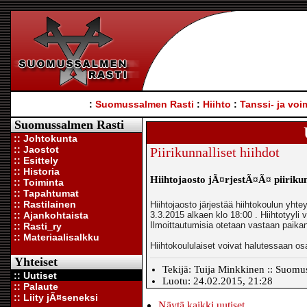
:
Suomussalmen Rasti
:
Hiihto
:
Tanssi- ja voi
Suomussalmen Rasti
:: Johtokunta
:: Jaostot
Piirikunnalliset hiihdot
:: Esittely
:: Historia
Hiihtojaosto jÃ¤rjestÃ¤Ã¤ piirikun
:: Toiminta
:: Tapahtumat
:: Rastilainen
Hiihtojaosto järjestää hiihtokoulun yhte
:: Ajankohtaista
3.3.2015 alkaen klo 18:00 . Hiihtotyyli 
Ilmoittautumisia otetaan vastaan paikan 
:: Rasti_ry
:: Materiaalisalkku
Hiihtokoululaiset voivat halutessaan osa
Yhteiset
Tekijä: Tuija Minkkinen :: Suomus
:: Uutiset
Luotu: 24.02.2015, 21:28
:: Palaute
:: Liity jÃ¤seneksi
Näytä kaikki uutiset