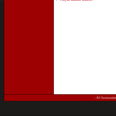
:: Â©
Suomussalm