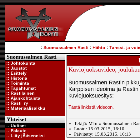
:
Suomussalmen Rasti
:
Hiihto
:
Tanssi- ja voi
Suomussalmen Rasti
:: Johtokunta
:: Jaostot
Kuviojuoksuvideo, jouluku
:: Esittely
:: Historia
Suomussalmen Rastin pikkuj
:: Toiminta
:: Tapahtumat
Karppisen ideoima ja Rastin 
:: Rastilainen
kuviojuoksuesitys:
:: Ajankohtaista
:: Rasti_ry
Tästä linkistä videoon.
:: Materiaalisalkku
Yhteiset
Tekijä: MTu :: Suomussalmen Ras
:: Uutiset
Luotu: 15.03.2015, 16:10
:: Palaute
Päivitetty: 15.03.2015, 16:13
:: Liity jÃ¤seneksi