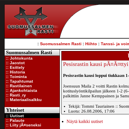
:
Suomussalmen Rasti
:
Hiihto
:
Tanssi- ja voi
Suomussalmen Rasti
:: Johtokunta
:: Jaostot
Pesisrastin kausi pÃ¤Ã¤ttyi
:: Esittely
:: Historia
Pesisrastin kausi loppui tiukkaan 1
:: Toiminta
:: Tapahtumat
:: Rastilainen
Joensuun Maila 2 voitti Rastin kolma
:: Ajankohtaista
kotituslyöntikilpailun jälkeen 1-2 (6-
:: Rasti_ry
palkittiin Janne Kemppainen ja Sam
:: Materiaalisalkku
Tekijä: Tommi Tauriainen :: Suom
Yhteiset
Luotu: 26.08.2006, 17:06
:: Uutiset
:: Palaute
Näytä kaikki uutiset
:: Liity jÃ¤seneksi