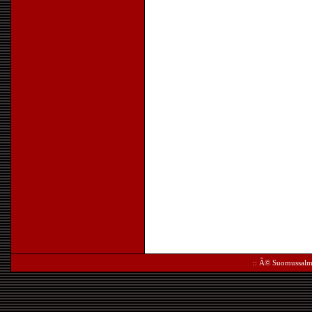
:: Â©
Suomussalm