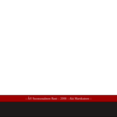
:: Â©
Suomussalmen Rasti
:: 2006 ::
Aki Martikainen
::