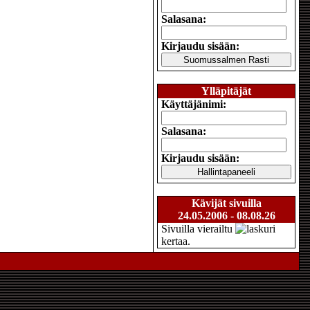
Salasana:
Kirjaudu sisään:
Ylläpitäjät
Käyttäjänimi:
Salasana:
Kirjaudu sisään:
Kävijät sivuilla
24.05.2006 - 08.08.26
Sivuilla vierailtu
kertaa.