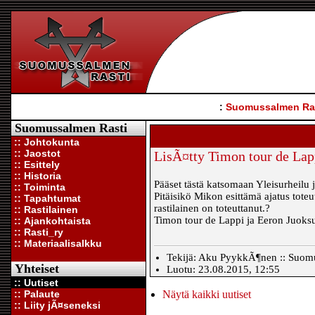
:
Suomussalmen Ra
Suomussalmen Rasti
:: Johtokunta
:: Jaostot
LisÃ¤tty Timon tour de Lap
:: Esittely
:: Historia
Pääset tästä katsomaan Yleisurheilu 
:: Toiminta
Pitäisikö Mikon esittämä ajatus toteut
:: Tapahtumat
rastilainen on toteuttanut.?
:: Rastilainen
Timon tour de Lappi ja Eeron Juoks
:: Ajankohtaista
:: Rasti_ry
:: Materiaalisalkku
Tekijä: Aku PyykkÃ¶nen :: Suomus
Yhteiset
Luotu: 23.08.2015, 12:55
:: Uutiset
:: Palaute
Näytä kaikki uutiset
:: Liity jÃ¤seneksi