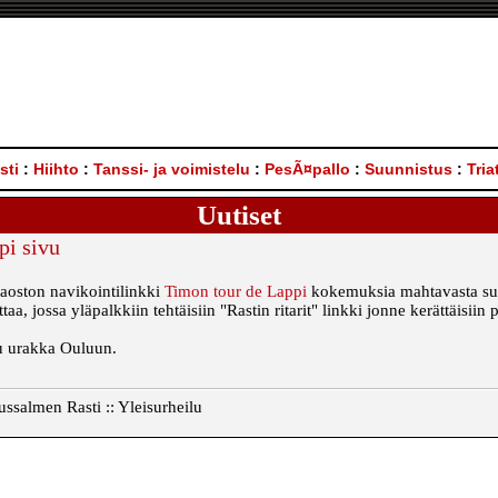
sti
:
Hiihto
:
Tanssi- ja voimistelu
:
PesÃ¤pallo
:
Suunnistus
:
Tria
Uutiset
pi sivu
jaoston navikointilinkki
Timon tour de Lappi
kokemuksia mahtavasta suo
taa, jossa yläpalkkiin tehtäisiin "Rastin ritarit" linkki jonne kerättäisiin
u urakka Ouluun.
salmen Rasti :: Yleisurheilu