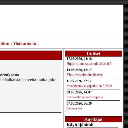
thlon
:
Yleisurheilu
:
Uutiset
17.05.2026, 21:18
Hippo-suunnistuskoulu alkaa 6.5.
13.05.2026, 15:17
rituksesta.
Yleisurheilukoulut alkavat
 pitkäaikaisia haaveita jonka joku
11.05.2026, 22:12
Maantiejuoksukilpailut 16.5.2026
09.05.2026, 14:07
Pesiskerho ja harrastepesis
07.05.2026, 06:20
Kevatesitys
Käyttäjät
Käyttäjänimi: