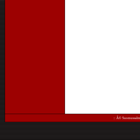
:: Â©
Suomussalm