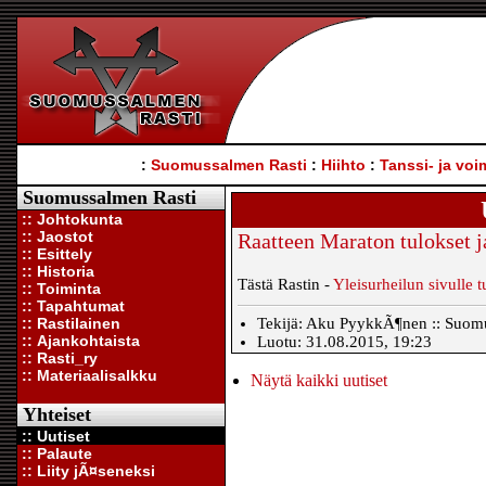
:
Suomussalmen Rasti
:
Hiihto
:
Tanssi- ja voi
Suomussalmen Rasti
:: Johtokunta
:: Jaostot
Raatteen Maraton tulokset j
:: Esittely
:: Historia
Tästä Rastin -
Yleisurheilun sivulle t
:: Toiminta
:: Tapahtumat
:: Rastilainen
Tekijä: Aku PyykkÃ¶nen :: Suomus
:: Ajankohtaista
Luotu: 31.08.2015, 19:23
:: Rasti_ry
:: Materiaalisalkku
Näytä kaikki uutiset
Yhteiset
:: Uutiset
:: Palaute
:: Liity jÃ¤seneksi