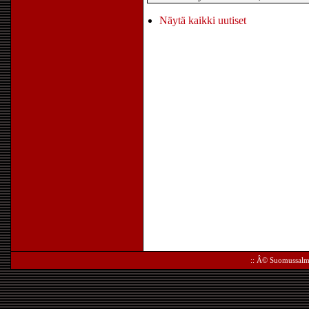
Näytä kaikki uutiset
:: Â©
Suomussalm