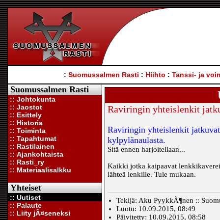
:
Suomussalmen Rasti
:
Hiihto
:
Tanssi- ja voi
Suomussalmen Rasti
:: Johtokunta
:: Jaostot
Raviringin yhteislenkit jat
:: Esittely
:: Historia
Raviringin yhteislenkit jatkuva
:: Toiminta
:: Tapahtumat
kylpylänaulasta.
:: Rastilainen
Sitä ennen harjoitellaan...
:: Ajankohtaista
:: Rasti_ry
Kaikki jotka kaipaavat lenkkikavereit
:: Materiaalisalkku
lähteä lenkille. Tule mukaan.
Yhteiset
:: Uutiset
Tekijä: Aku PyykkÃ¶nen :: Suomus
:: Palaute
Luotu: 10.09.2015, 08:49
:: Liity jÃ¤seneksi
Päivitetty: 10.09.2015, 08:58