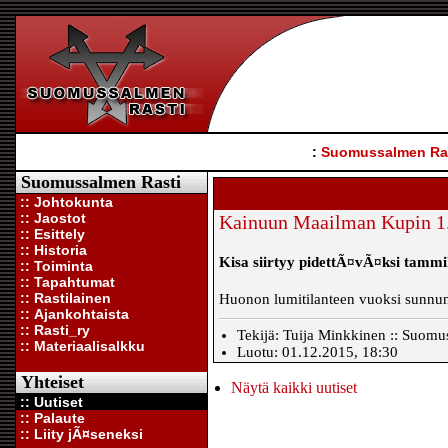
:
Suomussalmen Ra
Suomussalmen Rasti
:: Johtokunta
:: Jaostot
Kainuun Maailman Kupin 1.o
:: Esittely
:: Historia
Kisa siirtyy pidettÃ¤vÃ¤ksi tammi
:: Toiminta
:: Tapahtumat
:: Rastilainen
Huonon lumitilanteen vuoksi sunnunt
:: Ajankohtaista
:: Rasti_ry
Tekijä: Tuija Minkkinen :: Suomus
:: Materiaalisalkku
Luotu: 01.12.2015, 18:30
Yhteiset
Näytä kaikki uutiset
:: Uutiset
:: Palaute
:: Liity jÃ¤seneksi