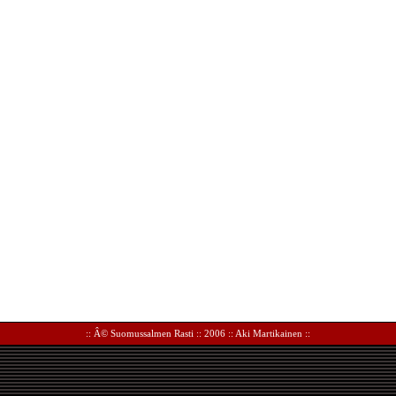
:: Â©
Suomussalmen Rasti
:: 2006 ::
Aki Martikainen
::