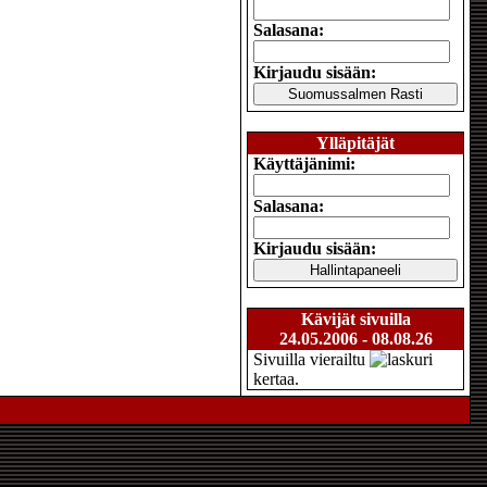
Salasana:
Kirjaudu sisään:
Ylläpitäjät
Käyttäjänimi:
Salasana:
Kirjaudu sisään:
Kävijät sivuilla
24.05.2006 - 08.08.26
Sivuilla vierailtu
kertaa.