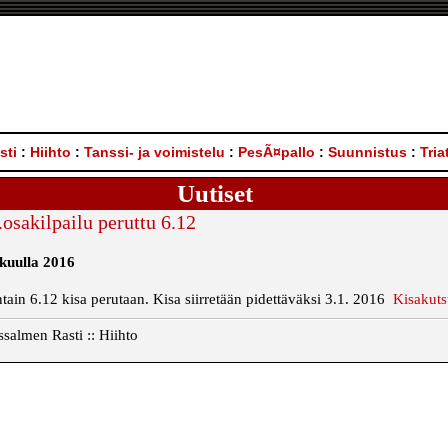
sti
:
Hiihto
:
Tanssi- ja voimistelu
:
PesÃ¤pallo
:
Suunnistus
:
Tria
Uutiset
sakilpailu peruttu 6.12
kuulla 2016
ain 6.12 kisa perutaan. Kisa siirretään pidettäväksi 3.1. 2016
Kisakut
salmen Rasti :: Hiihto