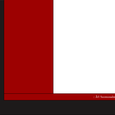
:: Â©
Suomussalm