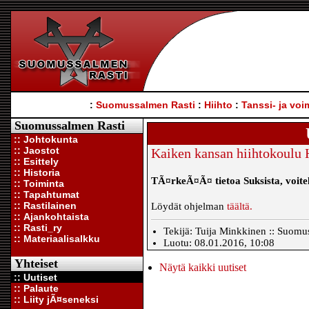
:
Suomussalmen Rasti
:
Hiihto
:
Tanssi- ja voi
Suomussalmen Rasti
:: Johtokunta
:: Jaostot
Kaiken kansan hiihtokoulu 
:: Esittely
:: Historia
TÃ¤rkeÃ¤Ã¤ tietoa Suksista, voitelu
:: Toiminta
:: Tapahtumat
:: Rastilainen
Löydät ohjelman
täältä.
:: Ajankohtaista
:: Rasti_ry
Tekijä: Tuija Minkkinen :: Suomus
:: Materiaalisalkku
Luotu: 08.01.2016, 10:08
Yhteiset
Näytä kaikki uutiset
:: Uutiset
:: Palaute
:: Liity jÃ¤seneksi